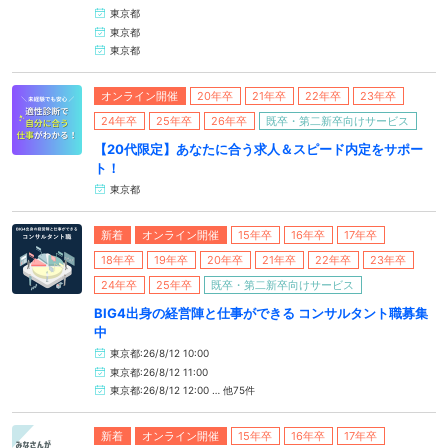
東京都
東京都
東京都
オンライン開催
20年卒
21年卒
22年卒
23年卒
24年卒
25年卒
26年卒
既卒・第二新卒向けサービス
【20代限定】あなたに合う求人＆スピード内定をサポー
ト！
東京都
新着
オンライン開催
15年卒
16年卒
17年卒
18年卒
19年卒
20年卒
21年卒
22年卒
23年卒
24年卒
25年卒
既卒・第二新卒向けサービス
BIG4出身の経営陣と仕事ができる コンサルタント職募集
中
東京都:26/8/12 10:00
東京都:26/8/12 11:00
東京都:26/8/12 12:00 … 他75件
新着
オンライン開催
15年卒
16年卒
17年卒