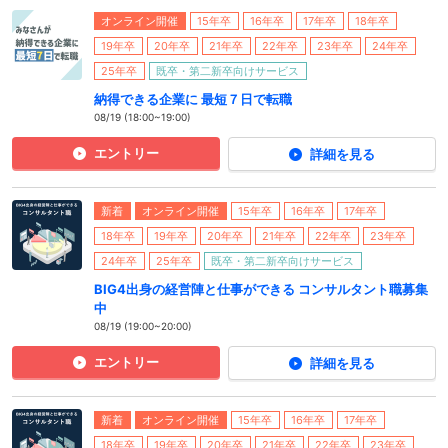
オンライン開催
15年卒
16年卒
17年卒
18年卒
19年卒
20年卒
21年卒
22年卒
23年卒
24年卒
25年卒
既卒・第二新卒向けサービス
納得できる企業に 最短７日で転職
08/19 (18:00~19:00)
エントリー
詳細を見る
新着
オンライン開催
15年卒
16年卒
17年卒
18年卒
19年卒
20年卒
21年卒
22年卒
23年卒
24年卒
25年卒
既卒・第二新卒向けサービス
BIG4出身の経営陣と仕事ができる コンサルタント職募集
中
08/19 (19:00~20:00)
エントリー
詳細を見る
新着
オンライン開催
15年卒
16年卒
17年卒
18年卒
19年卒
20年卒
21年卒
22年卒
23年卒