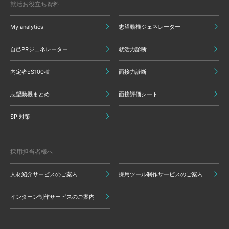
就活お役立ち資料
My analytics
志望動機ジェネレーター
自己PRジェネレーター
就活力診断
内定者ES100種
面接力診断
志望動機まとめ
面接評価シート
SPI対策
採用担当者様へ
人材紹介サービスのご案内
採用ツール制作サービスのご案内
インターン制作サービスのご案内