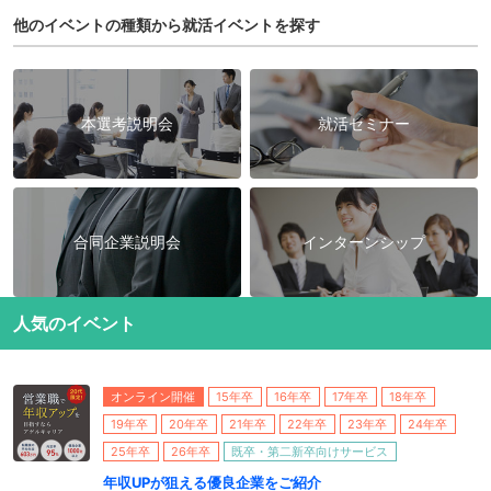
他のイベントの種類から就活イベントを探す
本選考説明会
就活セミナー
合同企業説明会
インターンシップ
人気のイベント
オンライン開催
15年卒
16年卒
17年卒
18年卒
19年卒
20年卒
21年卒
22年卒
23年卒
24年卒
25年卒
26年卒
既卒・第二新卒向けサービス
年収UPが狙える優良企業をご紹介