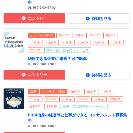
中
08/19 (16:00~17:00)
エントリー
詳細を見る
オンライン開催
15年卒
16年卒
17年卒
18年卒
19年卒
20年卒
21年卒
22年卒
23年卒
24年卒
25年卒
既卒・第二新卒向けサービス
納得できる企業に 最短７日で転職
08/19 (16:00~17:00)
エントリー
詳細を見る
新着
オンライン開催
15年卒
16年卒
17年卒
18年卒
19年卒
20年卒
21年卒
22年卒
23年卒
24年卒
25年卒
既卒・第二新卒向けサービス
BIG4出身の経営陣と仕事ができる コンサルタント職募集
中
08/19 (17:00~18:00)