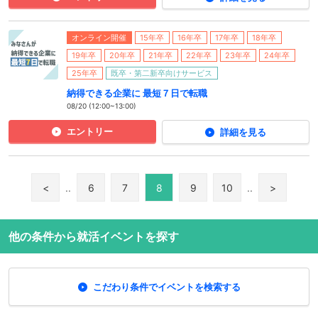
オンライン開催
15年卒
16年卒
17年卒
18年卒
19年卒
20年卒
21年卒
22年卒
23年卒
24年卒
25年卒
既卒・第二新卒向けサービス
納得できる企業に 最短７日で転職
08/20 (12:00~13:00)
エントリー
詳細を見る
<
..
6
7
8
9
10
..
>
他の条件から就活イベントを探す
こだわり条件でイベントを検索する