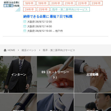
18年卒
19年卒
20年卒
21年卒
22年卒
23年卒
24年卒
25年卒
既卒・第二新卒向けサービス
納得できる企業に 最短７日で転職
大阪府:26/8/12 12:00
大阪府:26/8/12 14:00
大阪府:26/8/12 15:00 … 他71件
›
›
HOME
就活イベント
既卒・第二新卒向けサービス
ES（エントリーシー
インターン
志望動機
ト）