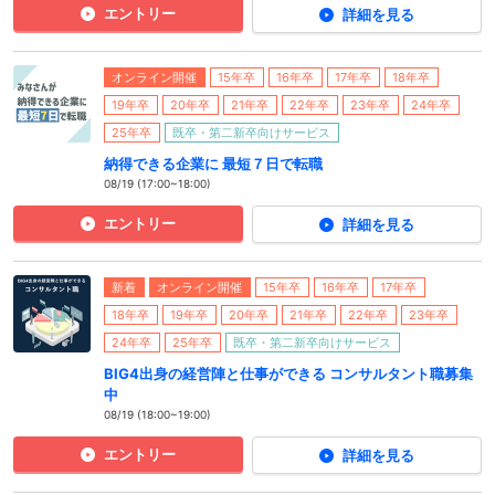
エントリー
詳細を見る
オンライン開催
15年卒
16年卒
17年卒
18年卒
19年卒
20年卒
21年卒
22年卒
23年卒
24年卒
25年卒
既卒・第二新卒向けサービス
納得できる企業に 最短７日で転職
08/19 (17:00~18:00)
エントリー
詳細を見る
新着
オンライン開催
15年卒
16年卒
17年卒
18年卒
19年卒
20年卒
21年卒
22年卒
23年卒
24年卒
25年卒
既卒・第二新卒向けサービス
BIG4出身の経営陣と仕事ができる コンサルタント職募集
中
08/19 (18:00~19:00)
エントリー
詳細を見る