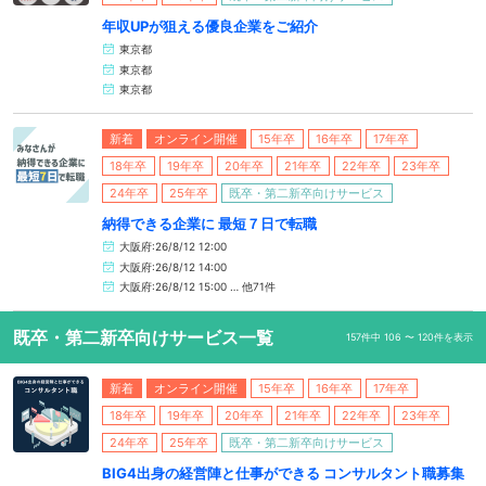
年収UPが狙える優良企業をご紹介
東京都
東京都
東京都
新着
オンライン開催
15年卒
16年卒
17年卒
18年卒
19年卒
20年卒
21年卒
22年卒
23年卒
24年卒
25年卒
既卒・第二新卒向けサービス
納得できる企業に 最短７日で転職
大阪府:26/8/12 12:00
大阪府:26/8/12 14:00
大阪府:26/8/12 15:00 … 他71件
既卒・第二新卒向けサービス一覧
157件中 106 〜 120件を表示
新着
オンライン開催
15年卒
16年卒
17年卒
18年卒
19年卒
20年卒
21年卒
22年卒
23年卒
24年卒
25年卒
既卒・第二新卒向けサービス
BIG4出身の経営陣と仕事ができる コンサルタント職募集