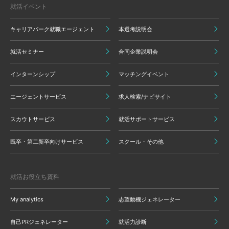
就活イベント
キャリアパーク就職エージェント
本選考説明会
就活セミナー
合同企業説明会
インターンシップ
マッチングイベント
エージェントサービス
求人検索/ナビサイト
スカウトサービス
就活サポートサービス
既卒・第二新卒向けサービス
スクール・その他
就活お役立ち資料
My analytics
志望動機ジェネレーター
自己PRジェネレーター
就活力診断