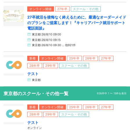
オンライン開催
27年卒
スクール・その他
27卒就活を後悔なく終えるために、最適なオーダーメイド
のプランをご提案します！『キャリアパーク就活サポート
電話面談』
東京都:26/8/10 09:00
東京都:26/8/10 09:15
東京都:26/8/10 09:30 … 他921件
新着
オンライン開催
25年卒
26年卒
27年卒
28年卒
29年卒
スクール・その他
テスト
東京都
東京都のスクール・その他一覧
926件中 1 〜 15件を表示
新着
オンライン開催
25年卒
26年卒
27年卒
28年卒
29年卒
スクール・その他
テスト
オンライン