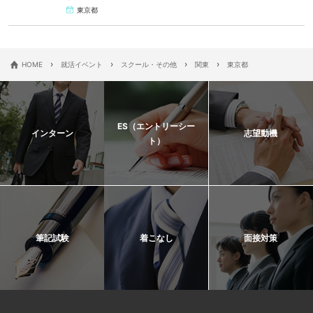
東京都
›
›
›
›
HOME
就活イベント
スクール・その他
関東
東京都
ES（エントリーシー
インターン
志望動機
ト）
筆記試験
着こなし
面接対策