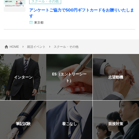
スクール・その他
アンケートご協力で500円ギフトカードをお贈りいたしま
す
東京都
›
›
HOME
就活イベント
スクール・その他
ES（エントリーシー
インターン
志望動機
ト）
筆記試験
着こなし
面接対策