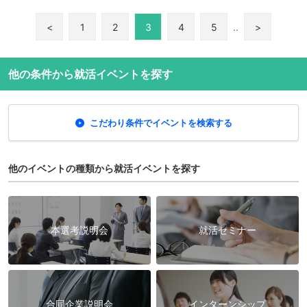
<
1
2
3
4
5
..
>
他の条件から就活イベントを探す
こだわり条件でイベントを検索する
他のイベントの種類から就活イベントを探す
本選考説明会
就活セミナー
合同企業説明会
インターンシップ