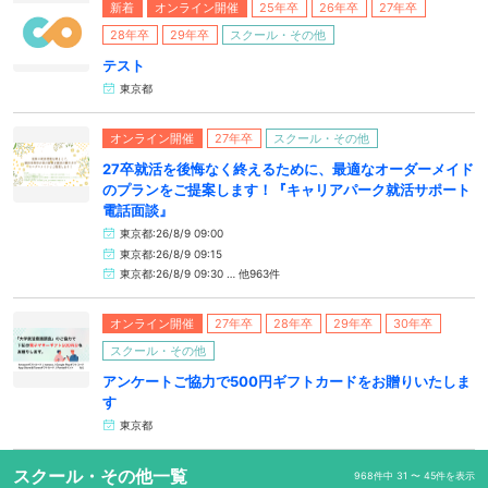
新着
オンライン開催
25年卒
26年卒
27年卒
28年卒
29年卒
スクール・その他
テスト
東京都
オンライン開催
27年卒
スクール・その他
27卒就活を後悔なく終えるために、最適なオーダーメイド
のプランをご提案します！『キャリアパーク就活サポート
電話面談』
東京都:26/8/9 09:00
東京都:26/8/9 09:15
東京都:26/8/9 09:30 … 他963件
オンライン開催
27年卒
28年卒
29年卒
30年卒
スクール・その他
アンケートご協力で500円ギフトカードをお贈りいたしま
す
東京都
スクール・その他一覧
968件中 31 〜 45件を表示