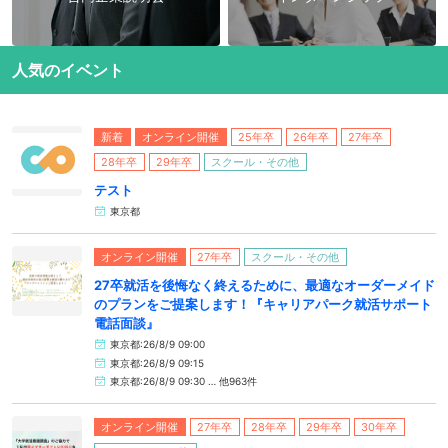
人気のイベント
新着
オンライン開催
25年卒
26年卒
27年卒
28年卒
29年卒
スクール・その他
テスト
東京都
オンライン開催
27年卒
スクール・その他
27卒就活を後悔なく終えるために、最適なオーダーメイド
のプランをご提案します！『キャリアパーク就活サポート
電話面談』
東京都:26/8/9 09:00
東京都:26/8/9 09:15
東京都:26/8/9 09:30 … 他963件
オンライン開催
27年卒
28年卒
29年卒
30年卒