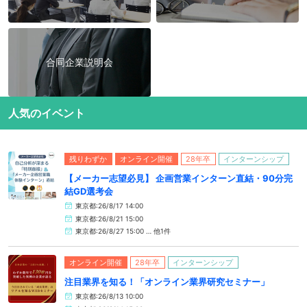
合同企業説明会
人気のイベント
残りわずか
オンライン開催
28年卒
インターンシップ
【メーカー志望必見】 企画営業インターン直結・90分完
結GD選考会
東京都:26/8/17 14:00
東京都:26/8/21 15:00
東京都:26/8/27 15:00 … 他1件
オンライン開催
28年卒
インターンシップ
注目業界を知る！「オンライン業界研究セミナー」
東京都:26/8/13 10:00