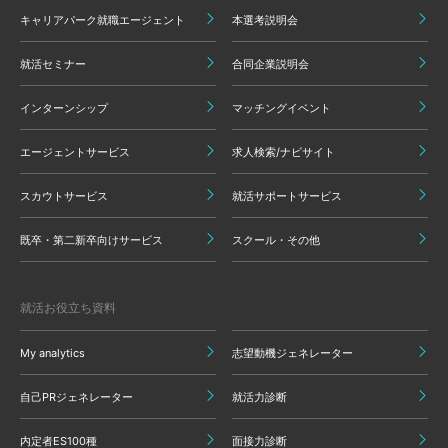
キャリアパーク就職エージェント
本選考説明会
就活セミナー
合同企業説明会
インターンシップ
マッチングイベント
エージェントサービス
求人検索/ナビサイト
スカウトサービス
就活サポートサービス
既卒・第二新卒向けサービス
スクール・その他
就活お役立ち資料
My analytics
志望動機ジェネレーター
自己PRジェネレーター
就活力診断
内定者ES100種
面接力診断