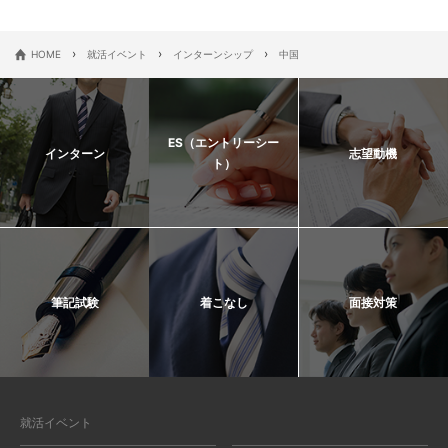
›
›
›
HOME
就活イベント
インターンシップ
中国
ES（エントリーシー
インターン
志望動機
ト）
筆記試験
着こなし
面接対策
就活イベント