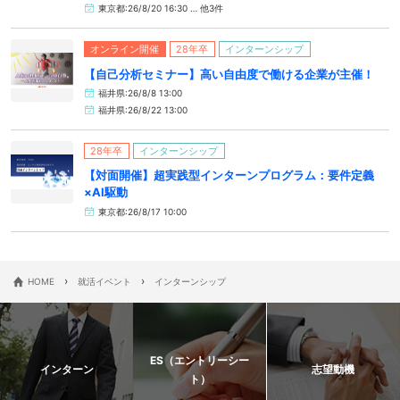
東京都:26/8/20 16:30 … 他3件
オンライン開催
28年卒
インターンシップ
【自己分析セミナー】高い自由度で働ける企業が主催！
福井県:26/8/8 13:00
福井県:26/8/22 13:00
28年卒
インターンシップ
【対面開催】超実践型インターンプログラム：要件定義
×AI駆動
東京都:26/8/17 10:00
›
›
HOME
就活イベント
インターンシップ
ES（エントリーシー
インターン
志望動機
ト）