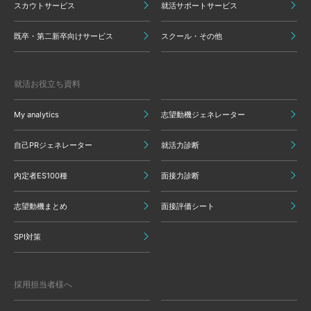
スカウトサービス
就活サポートサービス
既卒・第二新卒向けサービス
スクール・その他
就活お役立ち資料
My analytics
志望動機ジェネレーター
自己PRジェネレーター
就活力診断
内定者ES100種
面接力診断
志望動機まとめ
面接評価シート
SPI対策
採用担当者様へ