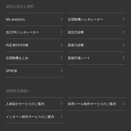
就活お役立ち資料
My analytics
志望動機ジェネレーター
自己PRジェネレーター
就活力診断
内定者ES100種
面接力診断
志望動機まとめ
面接評価シート
SPI対策
採用担当者様へ
人材紹介サービスのご案内
採用ツール制作サービスのご案内
インターン制作サービスのご案内