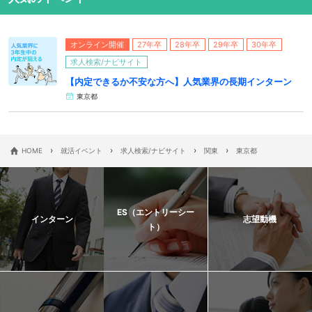
オンライン開催
27年卒
28年卒
29年卒
30年卒
求人検索/ナビサイト
【内定できるか不安な方へ】人気業界の長期インターン
東京都
›
›
›
›
HOME
就活イベント
求人検索/ナビサイト
関東
東京都
ES（エントリーシー
インターン
志望動機
ト）