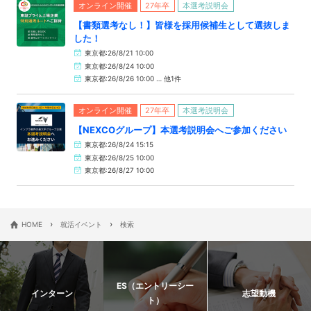
オンライン開催
27年卒
本選考説明会
【書類選考なし！】皆様を採用候補生として選抜しま
した！
東京都:26/8/21 10:00
東京都:26/8/24 10:00
東京都:26/8/26 10:00 … 他1件
オンライン開催
27年卒
本選考説明会
【NEXCOグループ】本選考説明会へご参加ください
東京都:26/8/24 15:15
東京都:26/8/25 10:00
東京都:26/8/27 10:00
›
›
HOME
就活イベント
検索
ES（エントリーシー
インターン
志望動機
ト）