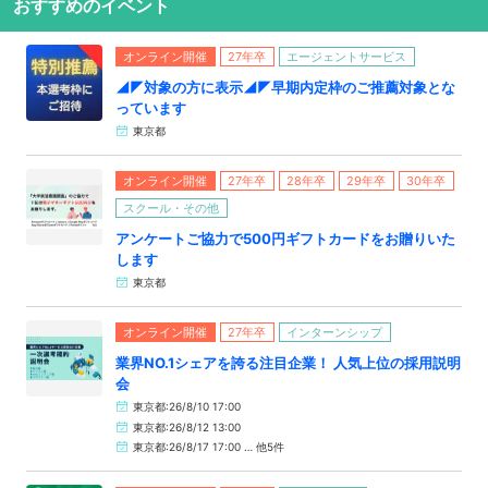
おすすめのイベント
オンライン開催
27年卒
エージェントサービス
◢◤対象の方に表示◢◤早期内定枠のご推薦対象とな
っています
東京都
オンライン開催
27年卒
28年卒
29年卒
30年卒
スクール・その他
アンケートご協力で500円ギフトカードをお贈りいた
します
東京都
オンライン開催
27年卒
インターンシップ
業界NO.1シェアを誇る注目企業！ 人気上位の採用説明
会
東京都:26/8/10 17:00
東京都:26/8/12 13:00
東京都:26/8/17 17:00 … 他5件