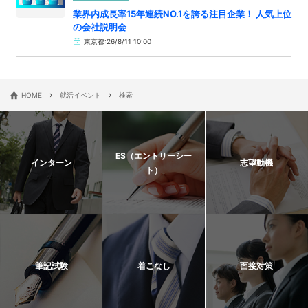
業界内成長率15年連続NO.1を誇る注目企業！ 人気上位
の会社説明会
東京都:26/8/11 10:00
›
›
HOME
就活イベント
検索
ES（エントリーシー
インターン
志望動機
ト）
筆記試験
着こなし
面接対策