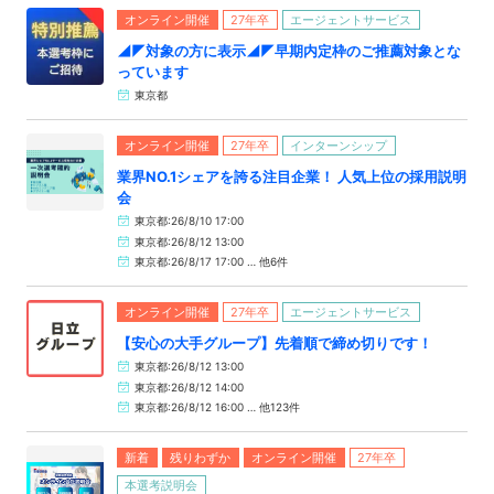
オンライン開催
27年卒
エージェントサービス
◢◤対象の方に表示◢◤早期内定枠のご推薦対象とな
っています
東京都
オンライン開催
27年卒
インターンシップ
業界NO.1シェアを誇る注目企業！ 人気上位の採用説明
会
東京都:26/8/10 17:00
東京都:26/8/12 13:00
東京都:26/8/17 17:00 … 他6件
オンライン開催
27年卒
エージェントサービス
【安心の大手グループ】先着順で締め切りです！
東京都:26/8/12 13:00
東京都:26/8/12 14:00
東京都:26/8/12 16:00 … 他123件
新着
残りわずか
オンライン開催
27年卒
本選考説明会