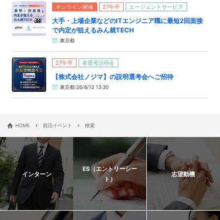
オンライン開催
27年卒
エージェントサービス
大手・上場企業などのITエンジニア職に最短2回面接
で内定が狙えるみん就TECH
東京都
27年卒
本選考説明会
【株式会社ノジマ】の説明選考会へご招待
東京都:26/8/12 13:30
›
›
HOME
就活イベント
検索
ES（エントリーシー
インターン
志望動機
ト）