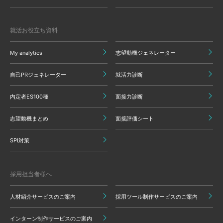
就活お役立ち資料
My analytics
志望動機ジェネレーター
自己PRジェネレーター
就活力診断
内定者ES100種
面接力診断
志望動機まとめ
面接評価シート
SPI対策
採用担当者様へ
人材紹介サービスのご案内
採用ツール制作サービスのご案内
インターン制作サービスのご案内