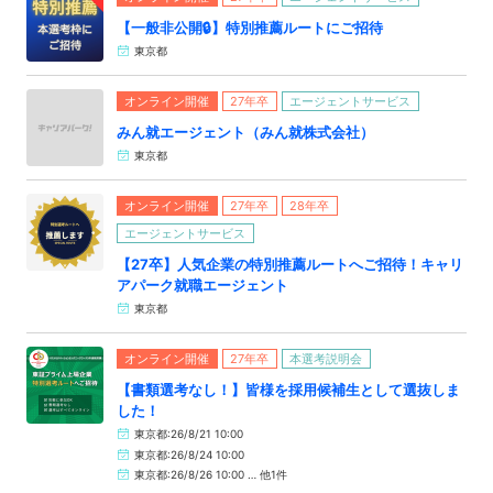
【一般非公開🔒️】特別推薦ルートにご招待
東京都
オンライン開催
27年卒
エージェントサービス
みん就エージェント（みん就株式会社）
東京都
オンライン開催
27年卒
28年卒
エージェントサービス
【27卒】人気企業の特別推薦ルートへご招待！キャリ
アパーク就職エージェント
東京都
オンライン開催
27年卒
本選考説明会
【書類選考なし！】皆様を採用候補生として選抜しま
した！
東京都:26/8/21 10:00
東京都:26/8/24 10:00
東京都:26/8/26 10:00 … 他1件