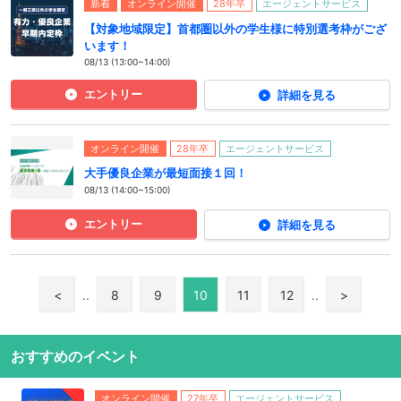
新着
オンライン開催
28年卒
エージェントサービス
【対象地域限定】首都圏以外の学生様に特別選考枠がござ
います！
08/13 (13:00~14:00)
エントリー
詳細を見る
オンライン開催
28年卒
エージェントサービス
大手優良企業が最短面接１回！
08/13 (14:00~15:00)
エントリー
詳細を見る
<
..
8
9
10
11
12
..
>
おすすめのイベント
オンライン開催
27年卒
エージェントサービス