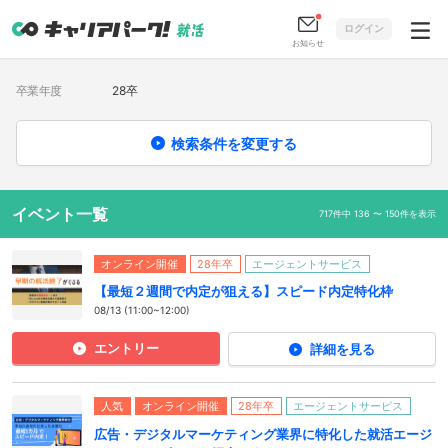
ログイン
お知らせ
卒業年度
28卒
検索条件を変更する
イベント一覧
717件中 136 〜 150件を表示
オンライン開催
28年卒
エージェントサービス
【最短２週間で内定が狙える】スピード内定特化枠
08/13 (11:00~12:00)
エントリー
詳細を見る
人気
オンライン開催
28年卒
エージェントサービス
広告・デジタルマーケティング業界に特化した就活エージ