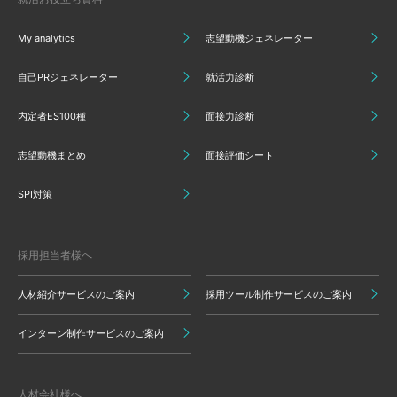
My analytics
志望動機ジェネレーター
自己PRジェネレーター
就活力診断
内定者ES100種
面接力診断
志望動機まとめ
面接評価シート
SPI対策
採用担当者様へ
人材紹介サービスのご案内
採用ツール制作サービスのご案内
インターン制作サービスのご案内
人材会社様へ