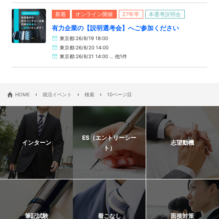
新着
オンライン開催
27年卒
本選考説明会
有力企業の【説明選考会】へご参加ください
東京都:26/8/19 18:00
東京都:26/8/20 14:00
東京都:26/8/21 14:00 … 他1件
›
›
›
HOME
就活イベント
検索
10ページ目
ES（エントリーシー
インターン
志望動機
ト）
筆記試験
着こなし
面接対策