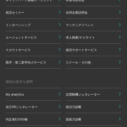
就活セミナー
合同企業説明会
インターンシップ
マッチングイベント
エージェントサービス
求人検索/ナビサイト
スカウトサービス
就活サポートサービス
既卒・第二新卒向けサービス
スクール・その他
就活お役立ち資料
My analytics
志望動機ジェネレーター
自己PRジェネレーター
就活力診断
内定者ES100種
面接力診断