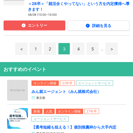
＜28卒＞「就活全くやってない」という方を内定獲得へ導
きます！
08/08 (13:00~14:00)
エントリー
詳細を見る
<
1
2
3
4
5
..
>
おすすめのイベント
オンライン開催
27年卒
エージェントサービス
みん就エージェント（みん就株式会社）
東京都
新着
人気
オンライン開催
27年卒
エージェントサービス
【選考短縮も狙える！】個別推薦枠から大手内定