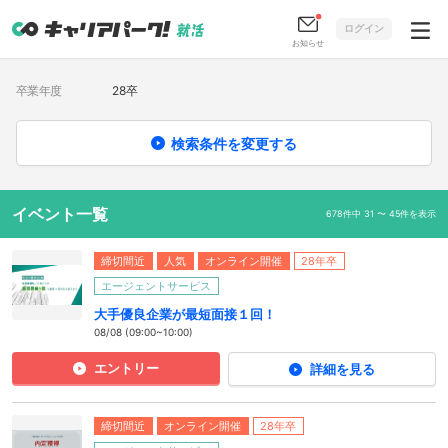
ログイン
お知らせ
卒業年度
28卒
検索条件を変更する
イベント一覧
678件中 31 〜 45件を表示
締切間近
人気
オンライン開催
28年卒
エージェントサービス
大手優良企業が最短面接１回！
08/08 (09:00~10:00)
エントリー
詳細を見る
締切間近
オンライン開催
28年卒