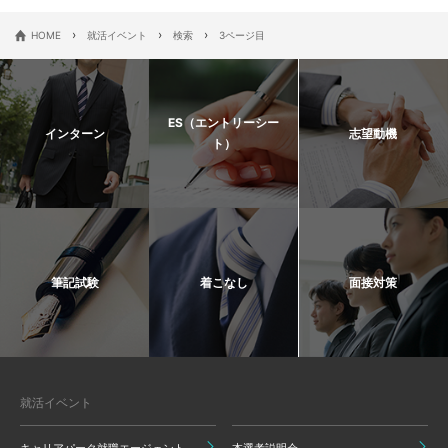
›
›
›
HOME
就活イベント
検索
3ページ目
ES（エントリーシー
インターン
志望動機
ト）
筆記試験
着こなし
面接対策
就活イベント
キャリアパーク就職エージェント
本選考説明会