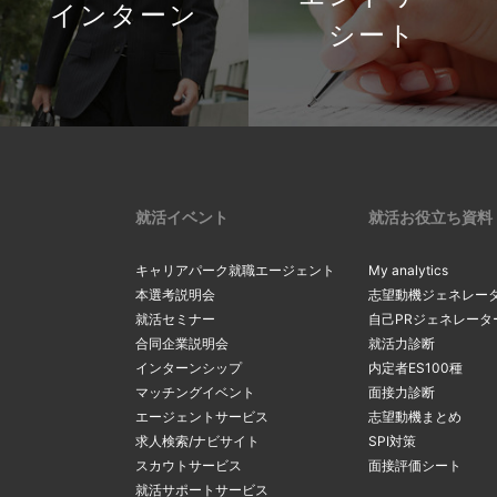
インターン
シート
就活イベント
就活お役立ち資料
キャリアパーク就職エージェント
My analytics
本選考説明会
志望動機ジェネレー
就活セミナー
自己PRジェネレータ
合同企業説明会
就活力診断
インターンシップ
内定者ES100種
マッチングイベント
面接力診断
エージェントサービス
志望動機まとめ
求人検索/ナビサイト
SPI対策
スカウトサービス
面接評価シート
就活サポートサービス