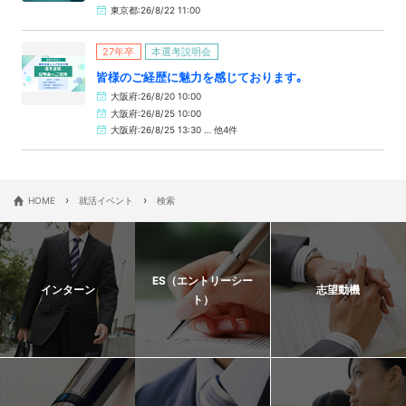
東京都:26/8/22 11:00
27年卒
本選考説明会
皆様のご経歴に魅力を感じております｡
大阪府:26/8/20 10:00
大阪府:26/8/25 10:00
大阪府:26/8/25 13:30 … 他4件
›
›
HOME
就活イベント
検索
ES（エントリーシー
インターン
志望動機
ト）