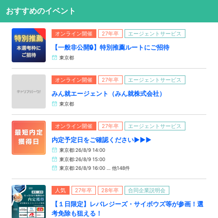
おすすめのイベント
オンライン開催
27年卒
エージェントサービス
【一般非公開🔒️】特別推薦ルートにご招待
東京都
オンライン開催
27年卒
エージェントサービス
みん就エージェント（みん就株式会社）
東京都
オンライン開催
27年卒
エージェントサービス
内定予定日をご確認ください▶▶▶
東京都:26/8/9 14:00
東京都:26/8/9 15:00
東京都:26/8/9 16:00 … 他148件
人気
27年卒
28年卒
合同企業説明会
【１日限定】レバレジーズ・サイボウズ等が参画！選
考免除も狙える！