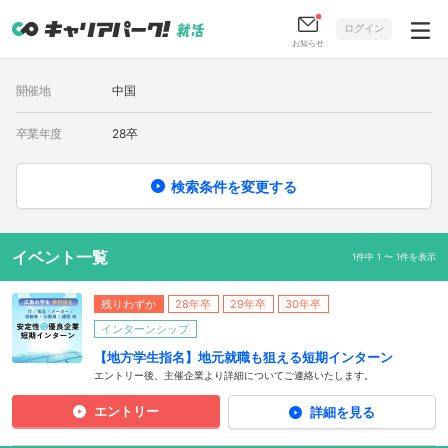
ログイン
お知らせ
開催地
中国
卒業年度
28卒
検索条件を変更する
イベント一覧
1件中 1 〜 1件を表示
残りわずか
28年卒
29年卒
30年卒
インターンシップ
【地方学生指名】地元就職も狙える短期インターン
エントリー後、主催企業より詳細についてご連絡いたします。
エントリー
詳細を見る