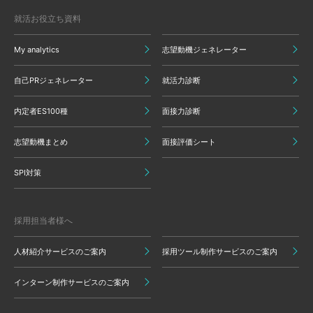
就活お役立ち資料
My analytics
志望動機ジェネレーター
自己PRジェネレーター
就活力診断
内定者ES100種
面接力診断
志望動機まとめ
面接評価シート
SPI対策
採用担当者様へ
人材紹介サービスのご案内
採用ツール制作サービスのご案内
インターン制作サービスのご案内