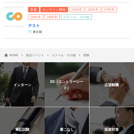
新着
オンライン開催
25年卒
26年卒
27年卒
28年卒
29年卒
スクール・その他
テスト
東京都
›
›
›
HOME
就活イベント
スクール・その他
関東
ES（エントリーシー
インターン
志望動機
ト）
筆記試験
着こなし
面接対策