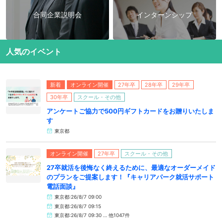
合同企業説明会
インターンシップ
人気のイベント
新着
オンライン開催
27年卒
28年卒
29年卒
30年卒
スクール・その他
アンケートご協力で500円ギフトカードをお贈りいたしま
す
東京都
オンライン開催
27年卒
スクール・その他
27卒就活を後悔なく終えるために、最適なオーダーメイド
のプランをご提案します！『キャリアパーク就活サポート
電話面談』
東京都:26/8/7 09:00
東京都:26/8/7 09:15
東京都:26/8/7 09:30 … 他1047件