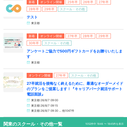
新着
オンライン開催
25年卒
26年卒
27年卒
28年卒
29年卒
スクール・その他
テスト
東京都
新着
オンライン開催
27年卒
28年卒
29年卒
30年卒
スクール・その他
アンケートご協力で500円ギフトカードをお贈りいたしま
す
東京都
オンライン開催
27年卒
スクール・その他
27卒就活を後悔なく終えるために、最適なオーダーメイド
のプランをご提案します！『キャリアパーク就活サポート
電話面談』
東京都:26/8/7 09:00
東京都:26/8/7 09:15
東京都:26/8/7 09:30 … 他1047件
関東のスクール・その他一覧
1052件中 1846 〜 1845件を表示