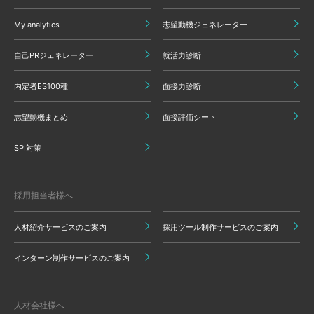
My analytics
志望動機ジェネレーター
自己PRジェネレーター
就活力診断
内定者ES100種
面接力診断
志望動機まとめ
面接評価シート
SPI対策
採用担当者様へ
人材紹介サービスのご案内
採用ツール制作サービスのご案内
インターン制作サービスのご案内
人材会社様へ