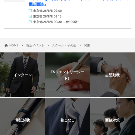
電話面談』
東京都:26/8/8 09:00
東京都:26/8/8 09:15
東京都:26/8/8 09:30 … 他1005件
›
›
›
HOME
就活イベント
スクール・その他
関東
ES（エントリーシー
インターン
志望動機
ト）
筆記試験
着こなし
面接対策