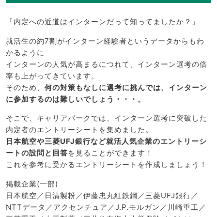
「内定への近道はインターンだって知ってましたか？」
就活生の約7割がインターン経験者というデータからもわ
かるように
インターンの人気が高まるにつれて、インターン選考の倍
率も上がってきています。
そのため、
何の対策もなしに選考に挑んでは、インターン
に参加するのは難しいでしょう・・・。
そこで、キャリアパークでは、インターン選考に突破した
内定者のエントリーシートを集めました。
日本航空や三菱UFJ銀行など就活人気企業のエントリーシ
ートの設問と回答
を見ることができます！
これを参考に受かるエントリーシートを作成しましょう！
掲載企業(一部)
日本航空／日清製粉／伊藤忠丸紅鉄鋼／三菱UFJ銀行／
NTTデータ／アクセンチュア／J.P.モルガン／川崎重工／