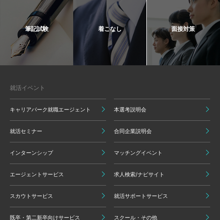
筆記試験
着こなし
面接対策
就活イベント
キャリアパーク就職エージェント
本選考説明会
就活セミナー
合同企業説明会
インターンシップ
マッチングイベント
エージェントサービス
求人検索/ナビサイト
スカウトサービス
就活サポートサービス
既卒・第二新卒向けサービス
スクール・その他