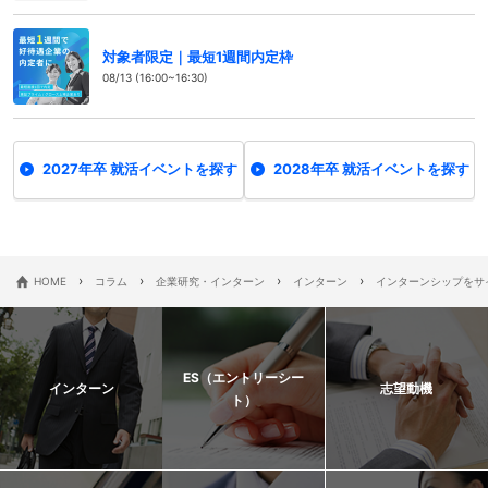
対象者限定｜最短1週間内定枠
08/13 (16:00~16:30)
2027年卒 就活イベントを探す
2028年卒 就活イベントを探す
›
›
›
›
HOME
コラム
企業研究・インターン
インターン
インターンシップをサ
ES（エントリーシー
インターン
志望動機
ト）