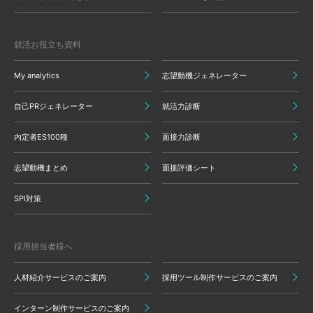
就活お役立ち資料
My analytics
志望動機ジェネレーター
自己PRジェネレーター
就活力診断
内定者ES100種
面接力診断
志望動機まとめ
面接評価シート
SPI対策
採用担当者様へ
人材紹介サービスのご案内
採用ツール制作サービスのご案内
インターン制作サービスのご案内