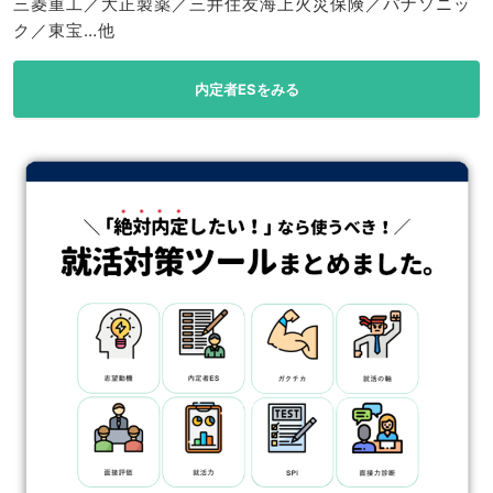
三菱重工／大正製薬／三井住友海上火災保険／パナソニッ
ク／東宝…他
内定者ESをみる