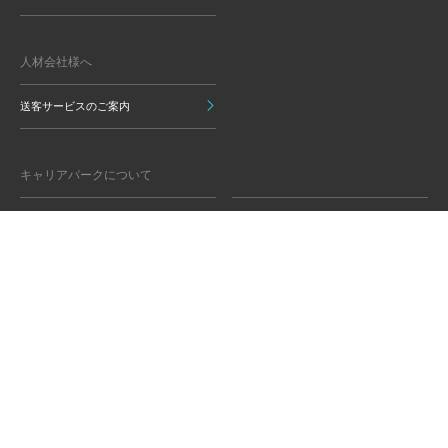
人材会社様へ
送客サービスのご案内
キャリアパークについて
運営会社情報
グループ会社
監修責任者から就活生のみなさま
監修のご依頼
へ
キャリアパークのリアルサポート
行動ターゲティング広告について
プライバシーポリシー
ご利用いただく上での注意点
情報の信頼性担保に向けた編集方
グループ会員利用規約
針