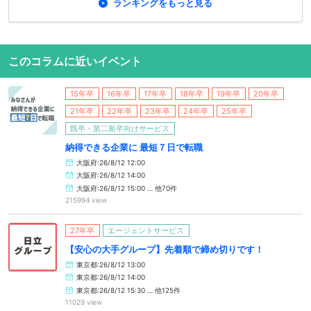
ランキングをもっと見る
このコラムに近いイベント
15年卒
16年卒
17年卒
18年卒
19年卒
20年卒
21年卒
22年卒
23年卒
24年卒
25年卒
既卒・第二新卒向けサービス
納得できる企業に 最短７日で転職
大阪府:26/8/12 12:00
大阪府:26/8/12 14:00
大阪府:26/8/12 15:00 … 他70件
215994 view
27年卒
エージェントサービス
【安心の大手グループ】先着順で締め切りです！
東京都:26/8/12 13:00
東京都:26/8/12 14:00
東京都:26/8/12 15:30 … 他125件
11029 view