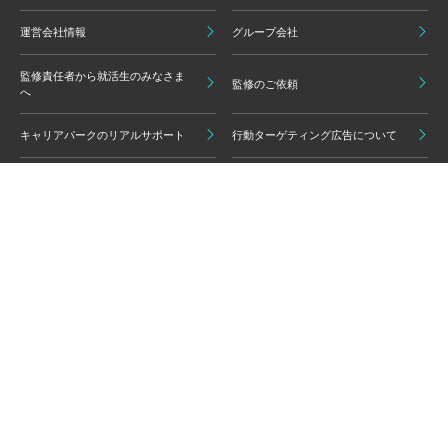
運営会社情報
グループ会社
監修責任者から就活生のみなさま
監修のご依頼
へ
キャリアパークのリアルサポート
行動ターゲティング広告について
プライバシーポリシー
ご利用いただく上での注意点
情報の信頼性担保に向けた編集方
グループ会員利用規約
針
キャリアパーク利用規約
広告掲載基準
免責事項・知的財産権
情報セキュリティポリシー
外部サービスの利用について
反社会的勢力排除ポリシー
コンプライアンスポリシー
カスタマーハラスメントポリシー