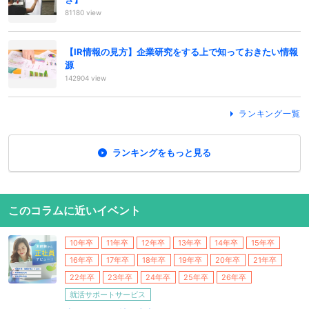
81180 view
【IR情報の見方】企業研究をする上で知っておきたい情報
源
142904 view
ランキング一覧
ランキングをもっと見る
このコラムに近いイベント
10年卒
11年卒
12年卒
13年卒
14年卒
15年卒
16年卒
17年卒
18年卒
19年卒
20年卒
21年卒
22年卒
23年卒
24年卒
25年卒
26年卒
就活サポートサービス