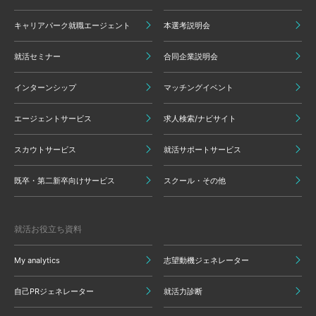
キャリアパーク就職エージェント
本選考説明会
就活セミナー
合同企業説明会
インターンシップ
マッチングイベント
エージェントサービス
求人検索/ナビサイト
スカウトサービス
就活サポートサービス
既卒・第二新卒向けサービス
スクール・その他
就活お役立ち資料
My analytics
志望動機ジェネレーター
自己PRジェネレーター
就活力診断