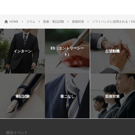
›
›
›
›
HOME
コラム
面接・筆記試験
面接対策
ソフトバンクに採用される！E
ES（エントリーシー
インターン
志望動機
ト）
筆記試験
着こなし
面接対策
就活イベント