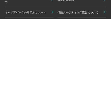
へ
キャリアパークのリアルサポート
行動ターゲティング広告について
プライバシーポリシー
ご利用いただく上での注意点
情報の信頼性担保に向けた編集方
グループ会員利用規約
針
キャリアパーク利用規約
広告掲載基準
免責事項・知的財産権
情報セキュリティポリシー
外部サービスの利用について
反社会的勢力排除ポリシー
コンプライアンスポリシー
カスタマーハラスメントポリシー
よくある質問 / お問い合わせ