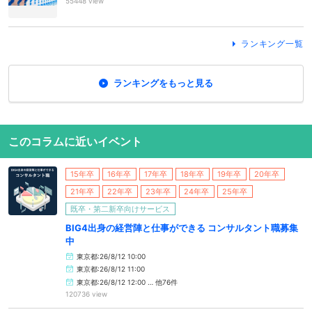
55448 view
ランキング一覧
ランキングをもっと見る
このコラムに近いイベント
15年卒
16年卒
17年卒
18年卒
19年卒
20年卒
21年卒
22年卒
23年卒
24年卒
25年卒
既卒・第二新卒向けサービス
BIG4出身の経営陣と仕事ができる コンサルタント職募集
中
東京都:26/8/12 10:00
東京都:26/8/12 11:00
東京都:26/8/12 12:00 … 他76件
120736 view