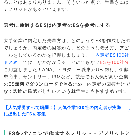
ることはあまりありません。そういった点で、手書きには
デメリットがあるといえます。
選考に通過するESは内定者のESを参考にする
大手企業に内定した先輩方は、どのようなESを作成したの
でしょうか。内定者の回答から、どのような考え方、アピ
ールをしているのかを把握しましょう。
「内定者ES100社
まとめ」
では、なかなか見ることのできない
ESを100社分
ご用意しました！ANA、トヨタ、三菱東京UFJ銀行、伊藤
忠商事、サントリー、IBMなど、就活でも人気が高い企業
のES
無料でダウンロードできる
ため、内定者の回答だけで
なく設問の確認がしたいという就活生にもおすすめです。
【人気業界すべて網羅！】人気企業100社の内定者が実際
に提出したES回答集
ESをパソコンで作成するメリット・デメリットと