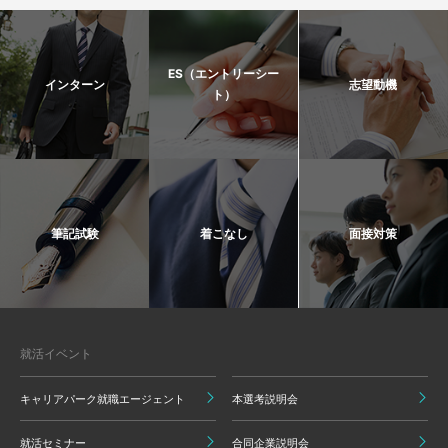
ES（エントリーシー
インターン
志望動機
ト）
筆記試験
着こなし
面接対策
就活イベント
キャリアパーク就職エージェント
本選考説明会
就活セミナー
合同企業説明会