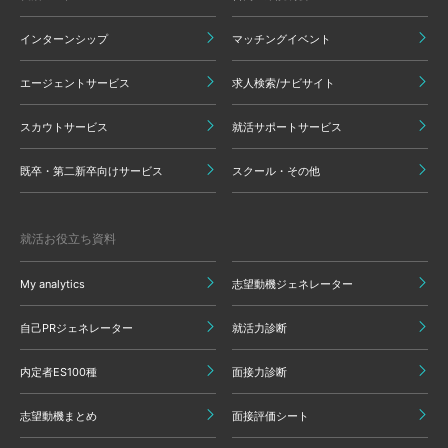
インターンシップ
マッチングイベント
エージェントサービス
求人検索/ナビサイト
スカウトサービス
就活サポートサービス
既卒・第二新卒向けサービス
スクール・その他
就活お役立ち資料
My analytics
志望動機ジェネレーター
自己PRジェネレーター
就活力診断
内定者ES100種
面接力診断
志望動機まとめ
面接評価シート