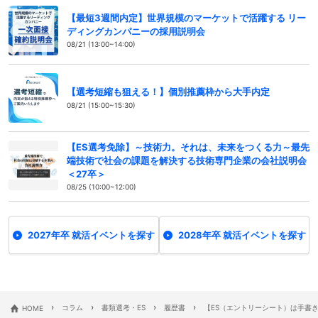
【最短3週間内定】世界規模のマーケットで活躍する リー
ディングカンパニーの採用説明会
08/21 (13:00~14:00)
【選考短縮も狙える！】個別推薦枠から大手内定
08/21 (15:00~15:30)
【ES選考免除】～技術力。それは、未来をつくる力～最先
端技術で社会の課題を解決する技術専門企業の会社説明会
＜27卒＞
08/25 (10:00~12:00)
2027年卒 就活イベントを探す
2028年卒 就活イベントを探す
›
›
›
›
HOME
コラム
書類選考・ES
履歴書
【ES（エントリーシート）は手書