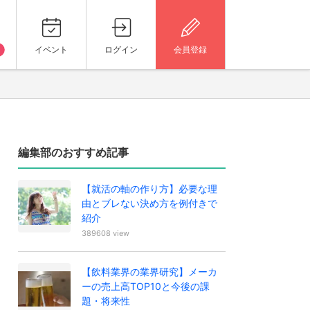
イベント
ログイン
会員登録
編集部のおすすめ記事
【就活の軸の作り方】必要な理
由とブレない決め方を例付きで
紹介
389608 view
【飲料業界の業界研究】メーカ
ーの売上高TOP10と今後の課
題・将来性