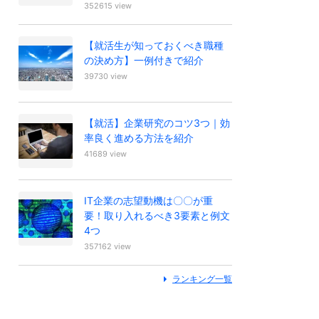
352615 view
【就活生が知っておくべき職種
の決め方】一例付きで紹介
39730 view
【就活】企業研究のコツ3つ｜効
率良く進める方法を紹介
41689 view
IT企業の志望動機は〇〇が重
要！取り入れるべき3要素と例文
4つ
357162 view
ランキング一覧