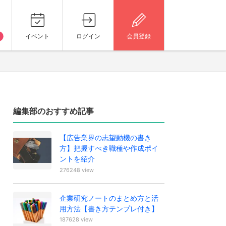
イベント
ログイン
会員登録
編集部のおすすめ記事
【広告業界の志望動機の書き
方】把握すべき職種や作成ポイ
ントを紹介
276248 view
企業研究ノートのまとめ方と活
用方法【書き方テンプレ付き】
187628 view