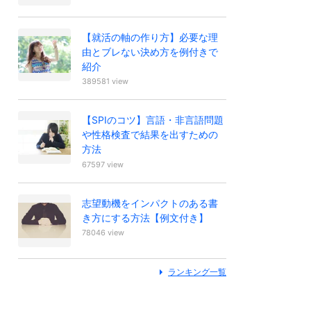
【就活の軸の作り方】必要な理
由とブレない決め方を例付きで
紹介
389581 view
【SPIのコツ】言語・非言語問題
や性格検査で結果を出すための
方法
67597 view
志望動機をインパクトのある書
き方にする方法【例文付き】
78046 view
ランキング一覧