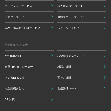
エージェントサービス
求人検索/ナビサイト
スカウトサービス
就活サポートサービス
既卒・第二新卒向けサービス
スクール・その他
就活お役立ち資料
My analytics
志望動機ジェネレーター
自己PRジェネレーター
就活力診断
内定者ES100種
面接力診断
志望動機まとめ
面接評価シート
SPI対策