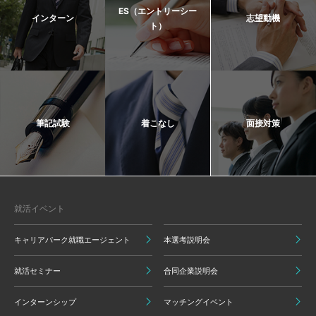
ES（エントリーシー
インターン
志望動機
ト）
筆記試験
着こなし
面接対策
就活イベント
キャリアパーク就職エージェント
本選考説明会
就活セミナー
合同企業説明会
インターンシップ
マッチングイベント