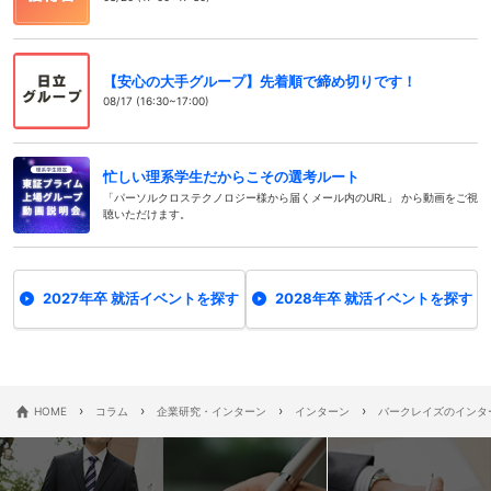
【安心の大手グループ】先着順で締め切りです！
08/17 (16:30~17:00)
忙しい理系学生だからこその選考ルート
「パーソルクロステクノロジー様から届くメール内のURL」 から動画をご視
聴いただけます。
2027年卒 就活イベントを探す
2028年卒 就活イベントを探す
›
›
›
›
HOME
コラム
企業研究・インターン
インターン
バークレイズのインタ