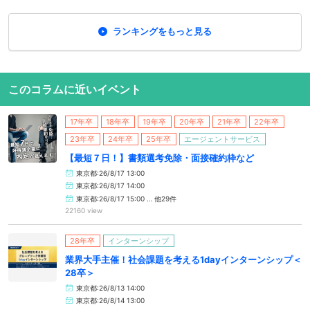
ランキングをもっと見る
このコラムに近いイベント
17年卒
18年卒
19年卒
20年卒
21年卒
22年卒
23年卒
24年卒
25年卒
エージェントサービス
【最短７日！】書類選考免除・面接確約枠など
東京都:26/8/17 13:00
東京都:26/8/17 14:00
東京都:26/8/17 15:00 … 他29件
22160 view
28年卒
インターンシップ
業界大手主催！社会課題を考える1dayインターンシップ＜
28卒＞
東京都:26/8/13 14:00
東京都:26/8/14 13:00