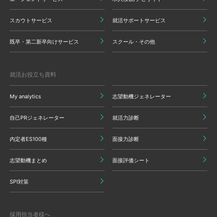
スカウトサービス
就活サポートサービス
既卒・第二新卒向けサービス
スクール・その他
就活お役立ち資料
My analytics
志望動機ジェネレーター
自己PRジェネレーター
就活力診断
内定者ES100種
面接力診断
志望動機まとめ
面接評価シート
SPI対策
採用担当者様へ