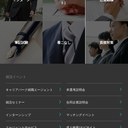
ト）
筆記試験
着こなし
面接対策
就活イベント
キャリアパーク就職エージェント
本選考説明会
就活セミナー
合同企業説明会
インターンシップ
マッチングイベント
エージェントサービス
求人検索/ナビサイト