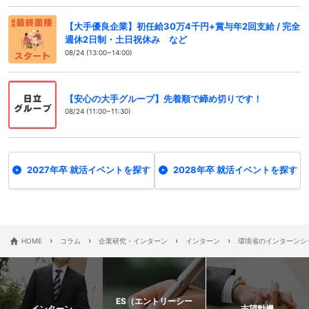
【大手優良企業】初任給30万4千円+賞与年2回支給 / 完全
週休2日制・土日祝休み など
08/24 (13:00~14:00)
【安心の大手グループ】先着順で締め切りです！
08/24 (11:00~11:30)
2027年卒 就活イベントを探す
2028年卒 就活イベントを探す
›
›
›
›
HOME
コラム
企業研究・インターン
インターン
環境省のインターンシ
ES（エントリーシー
インターン
志望動機