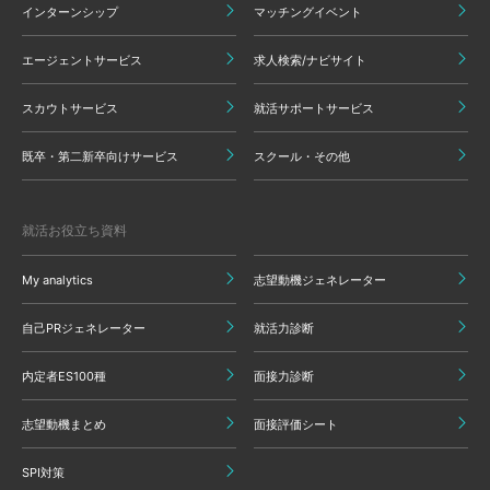
インターンシップ
マッチングイベント
エージェントサービス
求人検索/ナビサイト
スカウトサービス
就活サポートサービス
既卒・第二新卒向けサービス
スクール・その他
就活お役立ち資料
My analytics
志望動機ジェネレーター
自己PRジェネレーター
就活力診断
内定者ES100種
面接力診断
志望動機まとめ
面接評価シート
SPI対策