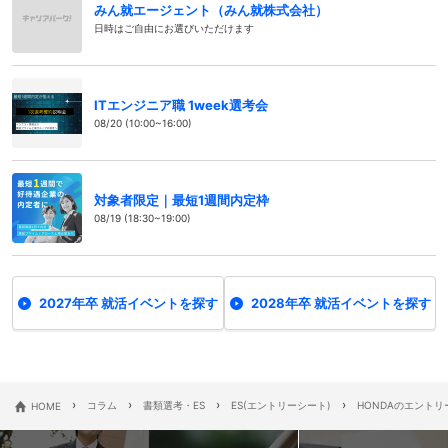
みん就エージェント（みん就株式会社）
日時はご自由にお選びいただけます
ITエンジニア職 1week選考会
08/20 (10:00~16:00)
対象者限定｜最短1週間内定枠
08/19 (18:30~19:00)
2027年卒 就活イベントを探す
2028年卒 就活イベントを探す
›
›
›
›
HOME
コラム
書類選考・ES
ES(エントリーシート)
HONDAのエント