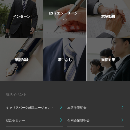
ES（エントリーシー
インターン
志望動機
ト）
筆記試験
着こなし
面接対策
就活イベント
キャリアパーク就職エージェント
本選考説明会
就活セミナー
合同企業説明会