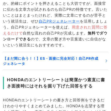
か。的確にポイントを押さえることも大切ですが、面接官
に伝わる文章力が試されるのも自己PRの特徴です。言いた
いことはまとまったけれど、実際に文章にするのが苦手と
いう就活生は、ぜひ
自己PRジェネレーター
を活用しましょ
う。自己PRジェネレーターを使えば、
用意された質問に答
えるだけで
自然な流れの自己PRが完成します。
無料でダウ
ンロードできる
ので、文章の繋ぎ方や言葉遣いに自信がな
いという就活生にもおすすめです。
【まだ間に合う！！】ES・面接に完全対応！自己PR作成
ジェネレータ
HONDAのエントリーシートは簡潔かつ素直に書
き面接時にはそれを掘り下げた回答をする
HONDAのエントリーシートの書き方と回答例をできるだ
けわかりやすくまとめてみました。HONDAを志望する理