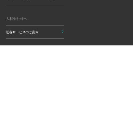
人材会社様へ
送客サービスのご案内
キャリアパークについて
運営会社情報
グループ会社
監修責任者から就活生のみなさま
監修のご依頼
へ
キャリアパークのリアルサポート
行動ターゲティング広告について
プライバシーポリシー
ご利用いただく上での注意点
情報の信頼性担保に向けた編集方
グループ会員利用規約
針