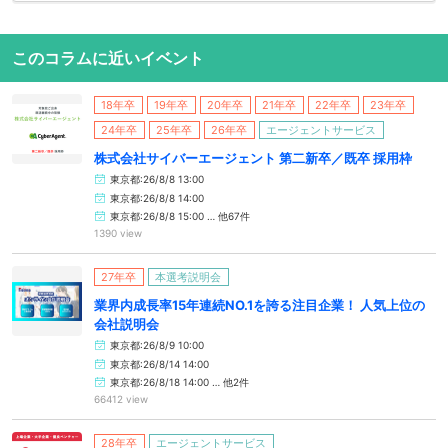
このコラムに近いイベント
18年卒
19年卒
20年卒
21年卒
22年卒
23年卒
24年卒
25年卒
26年卒
エージェントサービス
株式会社サイバーエージェント 第二新卒／既卒 採用枠
東京都:26/8/8 13:00
東京都:26/8/8 14:00
東京都:26/8/8 15:00 … 他67件
1390 view
27年卒
本選考説明会
業界内成長率15年連続NO.1を誇る注目企業！ 人気上位の
会社説明会
東京都:26/8/9 10:00
東京都:26/8/14 14:00
東京都:26/8/18 14:00 … 他2件
66412 view
28年卒
エージェントサービス