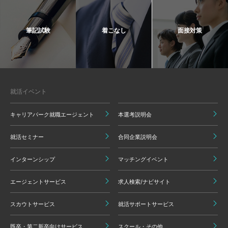
筆記試験
着こなし
面接対策
就活イベント
キャリアパーク就職エージェント
本選考説明会
就活セミナー
合同企業説明会
インターンシップ
マッチングイベント
エージェントサービス
求人検索/ナビサイト
スカウトサービス
就活サポートサービス
既卒・第二新卒向けサービス
スクール・その他