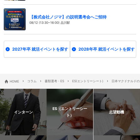
【株式会社ノジマ】の説明選考会へご招待
08/12 (13:30~16:00) 品川駅
2027年卒 就活イベントを探す
2028年卒 就活イベントを探す
›
›
›
›
HOME
コラム
書類選考・ES
ES(エントリーシート)
日本マクドナルドの
ES（エントリーシー
インターン
志望動機
ト）