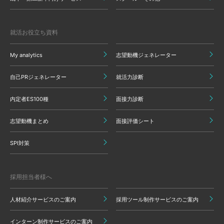
就活お役立ち資料
My analytics
志望動機ジェネレーター
自己PRジェネレーター
就活力診断
内定者ES100種
面接力診断
志望動機まとめ
面接評価シート
SPI対策
採用担当者様へ
人材紹介サービスのご案内
採用ツール制作サービスのご案内
インターン制作サービスのご案内