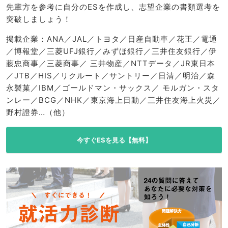
先輩方を参考に自分のESを作成し、志望企業の書類選考を
突破しましょう！
掲載企業：ANA／JAL／トヨタ／日産自動車／花王／電通
／博報堂／三菱UFJ銀行／みずほ銀行／三井住友銀行／伊
藤忠商事／三菱商事／ 三井物産／NTTデータ／JR東日本
／JTB／HIS／リクルート／サントリー／日清／明治／森
永製菓／IBM／ゴールドマン・サックス／ モルガン・スタ
ンレー／BCG／NHK／東京海上日動／三井住友海上火災／
野村證券…（他）
今すぐESを見る【無料】