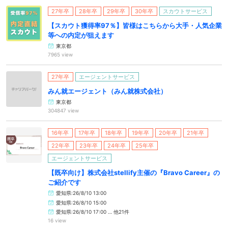
27年卒
28年卒
29年卒
30年卒
スカウトサービス
【スカウト獲得率97％】皆様はこちらから大手・人気企業
等への内定が狙えます
東京都
7965 view
27年卒
エージェントサービス
みん就エージェント（みん就株式会社）
東京都
304847 view
16年卒
17年卒
18年卒
19年卒
20年卒
21年卒
22年卒
23年卒
24年卒
25年卒
エージェントサービス
【既卒向け】株式会社stellify主催の『Bravo Career』の
ご紹介です
愛知県:26/8/10 13:00
愛知県:26/8/10 15:00
愛知県:26/8/10 17:00 … 他21件
16 view