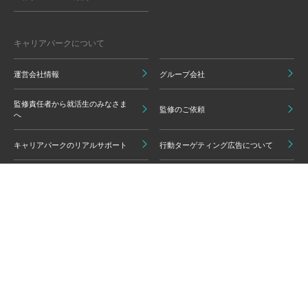
キャリアパークについて
運営会社情報
グループ会社
監修責任者から就活生のみなさま
監修のご依頼
へ
キャリアパークのリアルサポート
行動ターゲティング広告について
プライバシーポリシー
ご利用いただく上での注意点
情報の信頼性担保に向けた編集方
グループ会員利用規約
針
キャリアパーク利用規約
広告掲載基準
免責事項・知的財産権
情報セキュリティポリシー
外部サービスの利用について
反社会的勢力排除ポリシー