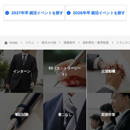
2027年卒 就活イベントを探す
2028年卒 就活イベントを探す
›
›
›
›
›
HOME
コラム
就活その他
就職条件
福利厚生・教育制度
トランス
ES（エントリーシー
インターン
志望動機
ト）
筆記試験
着こなし
面接対策