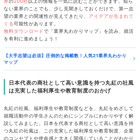
界
の
200社
以上の情報を一気に読むことができます。知ら
ない業界のことでも、少し見聞きしておくだけで、第一志
望の業界との関連性が見えてきたり、
アイデアが生まれて
くる
可能性があります。
無料ダウンロード
で「業界丸わかりマップ」を読み、就活
を有利に進めましょう！
【大手志望は必須】圧倒的な掲載数！人気21業界丸わかり
マップ
日本代表の商社として高い意識を持つ丸紅の社風
は充実した福利厚生や教育制度のおかげ
丸紅の社風、福利厚生や教育制度などを、丸紅をめざして
就職活動中の学生さんのためにシンプルにわかりやすく解
説してみました。日本を代表する商社として高い意識を持
つ丸紅の社風は、この充実した福利厚生や教育制度、企業
のコンセプトや使命感と大きく関係していることがわかり