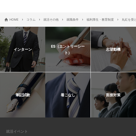
›
›
›
›
›
HOME
コラム
就活その他
就職条件
福利厚生・教育制度
丸紅を受
ES（エントリーシー
インターン
志望動機
ト）
筆記試験
着こなし
面接対策
就活イベント