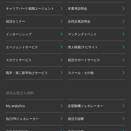
キャリアパーク就職エージェント
本選考説明会
就活セミナー
合同企業説明会
インターンシップ
マッチングイベント
エージェントサービス
求人検索/ナビサイト
スカウトサービス
就活サポートサービス
既卒・第二新卒向けサービス
スクール・その他
就活お役立ち資料
My analytics
志望動機ジェネレーター
自己PRジェネレーター
就活力診断