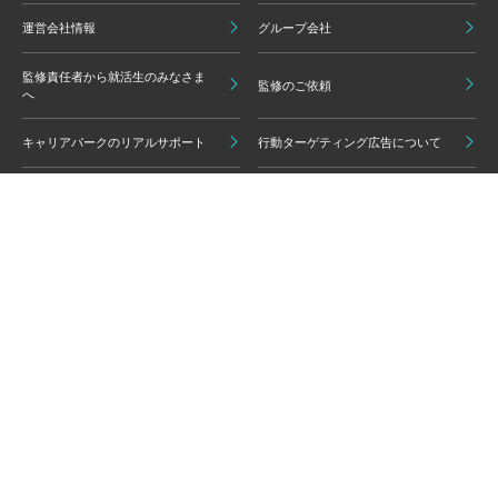
運営会社情報
グループ会社
監修責任者から就活生のみなさま
監修のご依頼
へ
キャリアパークのリアルサポート
行動ターゲティング広告について
プライバシーポリシー
ご利用いただく上での注意点
情報の信頼性担保に向けた編集方
グループ会員利用規約
針
キャリアパーク利用規約
広告掲載基準
免責事項・知的財産権
情報セキュリティポリシー
外部サービスの利用について
反社会的勢力排除ポリシー
コンプライアンスポリシー
カスタマーハラスメントポリシー