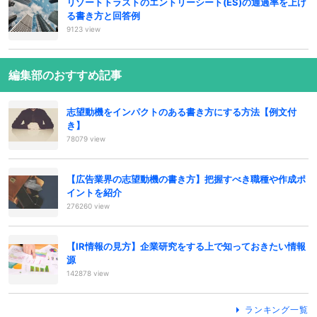
リゾートトラストのエントリーシート(ES)の通過率を上げ
る書き方と回答例
9123 view
編集部のおすすめ記事
志望動機をインパクトのある書き方にする方法【例文付
き】
78079 view
【広告業界の志望動機の書き方】把握すべき職種や作成ポ
イントを紹介
276260 view
【IR情報の見方】企業研究をする上で知っておきたい情報
源
142878 view
ランキング一覧