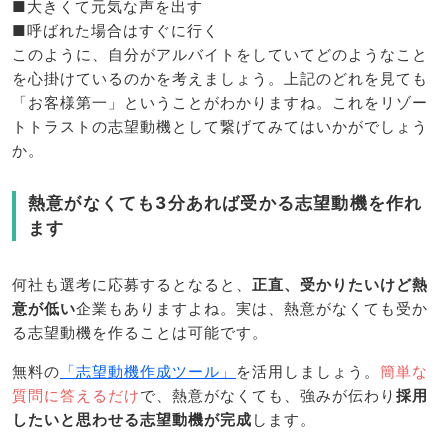
■大きくて元気な声を出す
■呼ばれた場合はすぐに行く
このように、自分がアルバイトをしていてどのようなこと
を心掛けているのかを考えましょう。上記のどれを見ても
「お客様第一」ということがわかりますね。これをリゾー
トトラストの志望動機として繋げてみてはいかがでしょう
か。
熱意がなくても3分あれば受かる志望動機を作れ
ます
何社も選考に応募するとなると、
正直、受かりたいけど熱
意が低い
企業もありますよね。実は、熱意がなくても受か
る志望動機を作ることは可能です。
無料の
「志望動機作成ツール」
を活用しましょう。
簡単な
質問に答えるだけ
で、熱意がなくても、強みが伝わり
採用
したいと思わせる志望動機が完成
します。