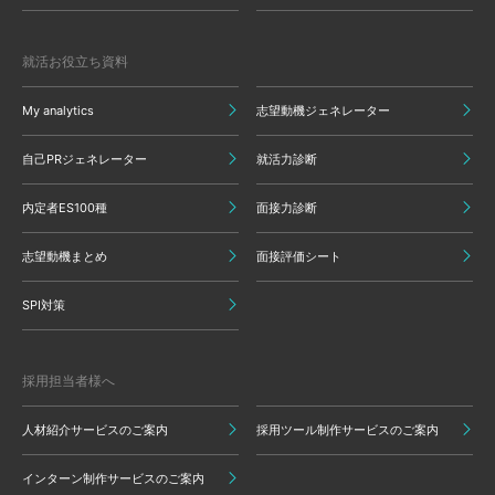
就活お役立ち資料
My analytics
志望動機ジェネレーター
自己PRジェネレーター
就活力診断
内定者ES100種
面接力診断
志望動機まとめ
面接評価シート
SPI対策
採用担当者様へ
人材紹介サービスのご案内
採用ツール制作サービスのご案内
インターン制作サービスのご案内