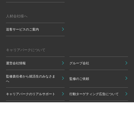
人材会社様へ
送客サービスのご案内
キャリアパークについて
運営会社情報
グループ会社
監修責任者から就活生のみなさま
監修のご依頼
へ
キャリアパークのリアルサポート
行動ターゲティング広告について
プライバシーポリシー
ご利用いただく上での注意点
情報の信頼性担保に向けた編集方
グループ会員利用規約
針