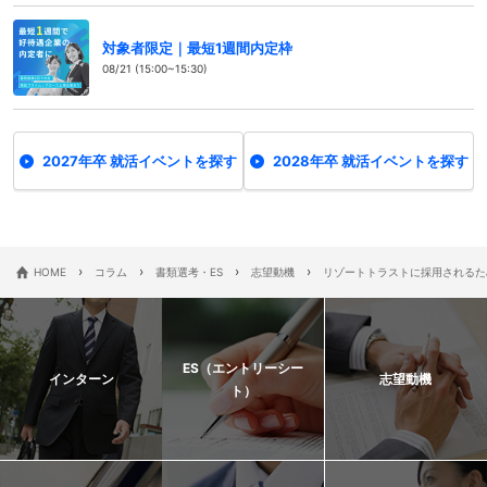
対象者限定｜最短1週間内定枠
08/21 (15:00~15:30)
2027年卒 就活イベントを探す
2028年卒 就活イベントを探す
›
›
›
›
HOME
コラム
書類選考・ES
志望動機
リゾートトラストに採用されるた
ES（エントリーシー
インターン
志望動機
ト）