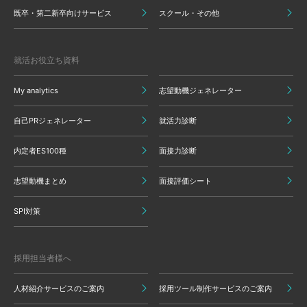
既卒・第二新卒向けサービス
スクール・その他
就活お役立ち資料
My analytics
志望動機ジェネレーター
自己PRジェネレーター
就活力診断
内定者ES100種
面接力診断
志望動機まとめ
面接評価シート
SPI対策
採用担当者様へ
人材紹介サービスのご案内
採用ツール制作サービスのご案内