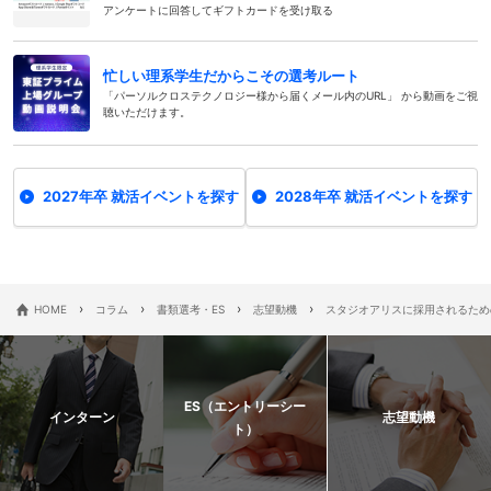
アンケートに回答してギフトカードを受け取る
忙しい理系学生だからこその選考ルート
「パーソルクロステクノロジー様から届くメール内のURL」 から動画をご視
聴いただけます。
2027年卒 就活イベントを探す
2028年卒 就活イベントを探す
›
›
›
›
HOME
コラム
書類選考・ES
志望動機
スタジオアリスに採用されるため
ES（エントリーシー
インターン
志望動機
ト）