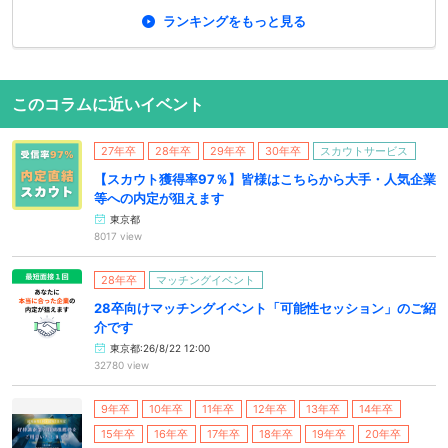
ランキングをもっと見る
このコラムに近いイベント
27年卒
28年卒
29年卒
30年卒
スカウトサービス
【スカウト獲得率97％】皆様はこちらから大手・人気企業
等への内定が狙えます
東京都
8017 view
28年卒
マッチングイベント
28卒向けマッチングイベント「可能性セッション」のご紹
介です
東京都:26/8/22 12:00
32780 view
9年卒
10年卒
11年卒
12年卒
13年卒
14年卒
15年卒
16年卒
17年卒
18年卒
19年卒
20年卒