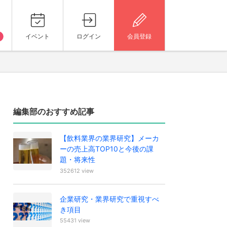
イベント
ログイン
会員登録
編集部のおすすめ記事
【飲料業界の業界研究】メーカ
ーの売上高TOP10と今後の課
題・将来性
352612 view
企業研究・業界研究で重視すべ
き項目
55431 view