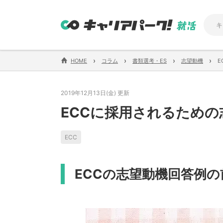
›
›
›
›
HOME
コラム
書類選考・ES
志望動機
E
2019年12月13日(金) 更新
ECCに採用されるため
ECC
ECCの志望動機回答例の前