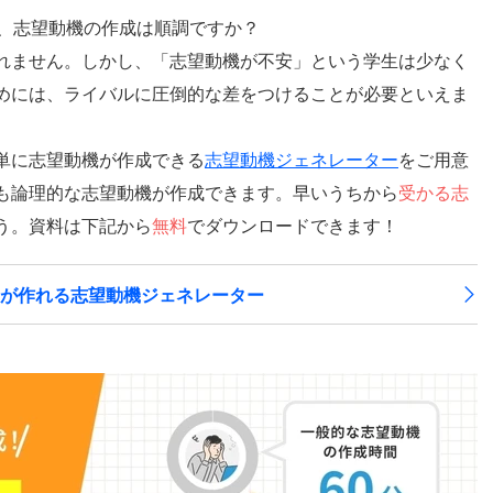
、志望動機の作成は順調ですか？
れません。しかし、「志望動機が不安」という学生は少なく
めには、ライバルに圧倒的な差をつけることが必要といえま
単に志望動機が作成できる
志望動機ジェネレーター
をご用意
も論理的な志望動機が作成できます。早いうちから
受かる志
う。資料は下記から
無料
でダウンロードできます！
機が作れる志望動機ジェネレーター