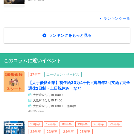
41691 view
ランキング一覧
ランキングをもっと見る
このコラムに近いイベント
27年卒
エージェントサービス
【大手優良企業】初任給30万4千円+賞与年2回支給 / 完全
週休2日制・土日祝休み など
大阪府:26/8/19 10:00
大阪府:26/8/19 11:00
大阪府:26/8/19 13:00 … 他16件
41035 view
16年卒
17年卒
18年卒
19年卒
20年卒
21年卒
22年卒
23年卒
24年卒
25年卒