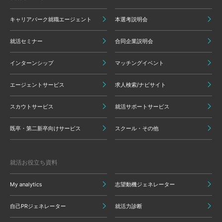
キャリアパーク就職エージェント
本選考説明会
就活セミナー
合同企業説明会
インターンシップ
マッチングイベント
エージェントサービス
求人検索/ナビサイト
スカウトサービス
就活サポートサービス
既卒・第二新卒向けサービス
スクール・その他
就活お役立ち資料
My analytics
志望動機ジェネレーター
自己PRジェネレーター
就活力診断