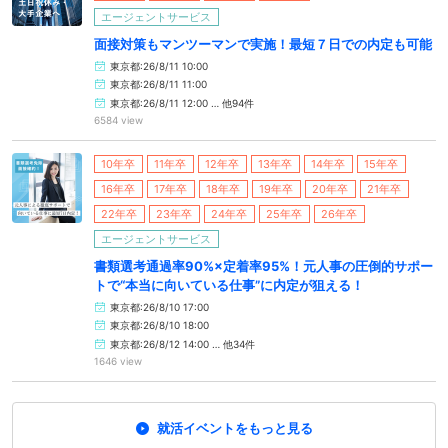
エージェントサービス
面接対策もマンツーマンで実施！最短７日での内定も可能
東京都:26/8/11 10:00
東京都:26/8/11 11:00
東京都:26/8/11 12:00 … 他94件
6584 view
10年卒
11年卒
12年卒
13年卒
14年卒
15年卒
16年卒
17年卒
18年卒
19年卒
20年卒
21年卒
22年卒
23年卒
24年卒
25年卒
26年卒
エージェントサービス
書類選考通過率90%×定着率95%！元人事の圧倒的サポー
トで“本当に向いている仕事”に内定が狙える！
東京都:26/8/10 17:00
東京都:26/8/10 18:00
東京都:26/8/12 14:00 … 他34件
1646 view
就活イベントをもっと見る