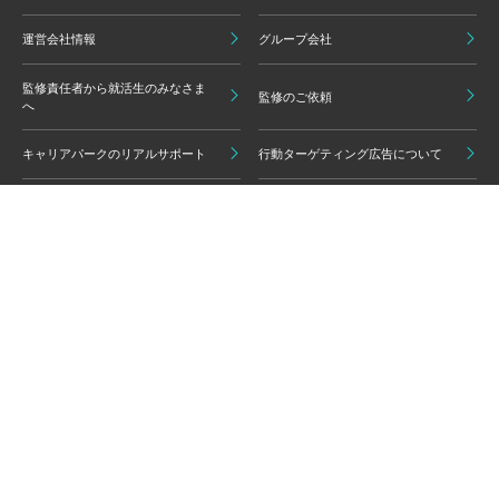
運営会社情報
グループ会社
監修責任者から就活生のみなさま
監修のご依頼
へ
キャリアパークのリアルサポート
行動ターゲティング広告について
プライバシーポリシー
ご利用いただく上での注意点
情報の信頼性担保に向けた編集方
グループ会員利用規約
針
キャリアパーク利用規約
広告掲載基準
免責事項・知的財産権
情報セキュリティポリシー
外部サービスの利用について
反社会的勢力排除ポリシー
コンプライアンスポリシー
カスタマーハラスメントポリシー