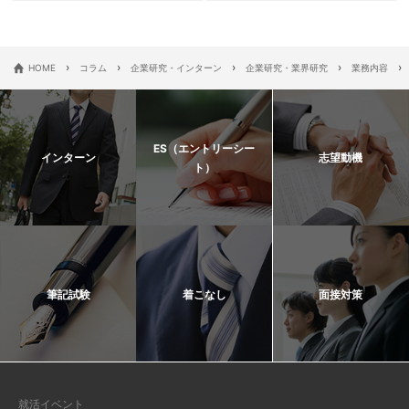
›
›
›
›
›
HOME
コラム
企業研究・インターン
企業研究・業界研究
業務内容
ES（エントリーシー
インターン
志望動機
ト）
筆記試験
着こなし
面接対策
就活イベント