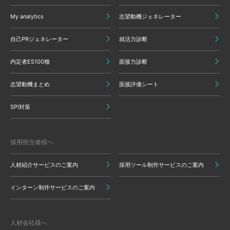
My analytics
志望動機ジェネレーター
自己PRジェネレーター
就活力診断
内定者ES100種
面接力診断
志望動機まとめ
面接評価シート
SPI対策
採用担当者様へ
人材紹介サービスのご案内
採用ツール制作サービスのご案内
インターン制作サービスのご案内
人材会社様へ