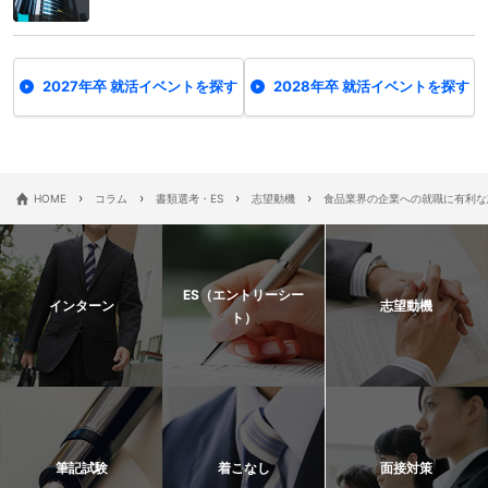
2027年卒 就活イベントを探す
2028年卒 就活イベントを探す
›
›
›
›
HOME
コラム
書類選考・ES
志望動機
食品業界の企業への就職に有利な
ES（エントリーシー
インターン
志望動機
ト）
筆記試験
着こなし
面接対策