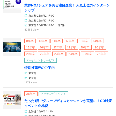
業界NO.1シェアを誇る注目企業！ 人気上位のインターン
シップ
東京都:26/8/12 17:00
東京都:26/8/17 17:00
東京都:26/8/18 17:00 … 他2件
42553 view
9年卒
10年卒
11年卒
12年卒
13年卒
14年卒
15年卒
16年卒
17年卒
18年卒
19年卒
20年卒
21年卒
22年卒
23年卒
24年卒
25年卒
26年卒
エージェントサービス
特別推薦枠のご案内
東京都
東京都
1778 view
28年卒
マッチングイベント
たった1日でグループディスカッションが完璧に！GD対策
イベント＠札幌
北海道:26/9/5 11:20