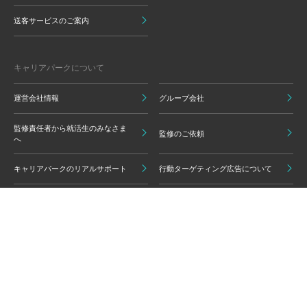
送客サービスのご案内
キャリアパークについて
運営会社情報
グループ会社
監修責任者から就活生のみなさま
監修のご依頼
へ
キャリアパークのリアルサポート
行動ターゲティング広告について
プライバシーポリシー
ご利用いただく上での注意点
情報の信頼性担保に向けた編集方
グループ会員利用規約
針
キャリアパーク利用規約
広告掲載基準
免責事項・知的財産権
情報セキュリティポリシー