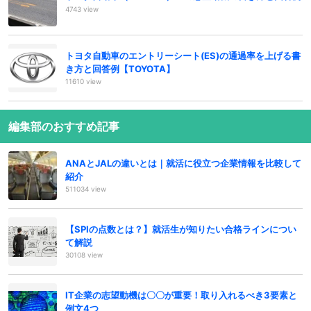
4743 view
トヨタ自動車のエントリーシート(ES)の通過率を上げる書
き方と回答例【TOYOTA】
11610 view
編集部のおすすめ記事
ANAとJALの違いとは｜就活に役立つ企業情報を比較して
紹介
511034 view
【SPIの点数とは？】就活生が知りたい合格ラインについ
て解説
30108 view
IT企業の志望動機は〇〇が重要！取り入れるべき3要素と
例文4つ