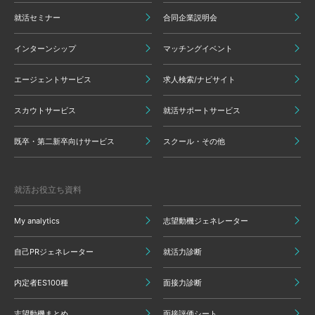
就活セミナー
合同企業説明会
インターンシップ
マッチングイベント
エージェントサービス
求人検索/ナビサイト
スカウトサービス
就活サポートサービス
既卒・第二新卒向けサービス
スクール・その他
就活お役立ち資料
My analytics
志望動機ジェネレーター
自己PRジェネレーター
就活力診断
内定者ES100種
面接力診断
志望動機まとめ
面接評価シート