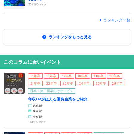
357165 view
ランキング一覧
ランキングをもっと見る
このコラムに近いイベント
15年卒
16年卒
17年卒
18年卒
19年卒
20年卒
21年卒
22年卒
23年卒
24年卒
25年卒
26年卒
既卒・第二新卒向けサービス
年収UPが狙える優良企業をご紹介
東京都
東京都
東京都
114600 view