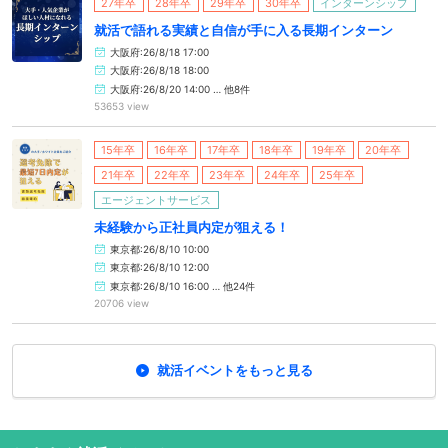
27年卒
28年卒
29年卒
30年卒
インターンシップ
就活で語れる実績と自信が手に入る長期インターン
大阪府:26/8/18 17:00
大阪府:26/8/18 18:00
大阪府:26/8/20 14:00 … 他8件
53653 view
15年卒
16年卒
17年卒
18年卒
19年卒
20年卒
21年卒
22年卒
23年卒
24年卒
25年卒
エージェントサービス
未経験から正社員内定が狙える！
東京都:26/8/10 10:00
東京都:26/8/10 12:00
東京都:26/8/10 16:00 … 他24件
20706 view
就活イベントをもっと見る