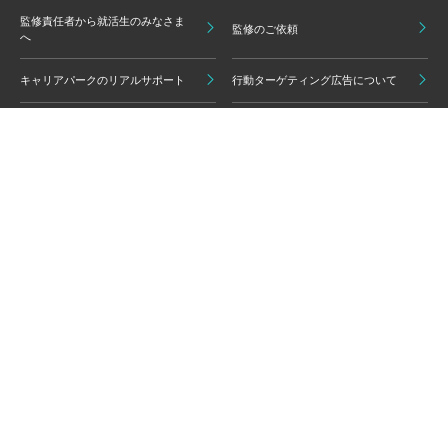
監修責任者から就活生のみなさま
監修のご依頼
へ
キャリアパークのリアルサポート
行動ターゲティング広告について
プライバシーポリシー
ご利用いただく上での注意点
情報の信頼性担保に向けた編集方
グループ会員利用規約
針
キャリアパーク利用規約
広告掲載基準
免責事項・知的財産権
情報セキュリティポリシー
外部サービスの利用について
反社会的勢力排除ポリシー
コンプライアンスポリシー
カスタマーハラスメントポリシー
よくある質問 / お問い合わせ