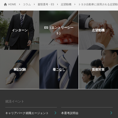
›
›
›
›
HOME
コラム
書類選考・ES
志望動機
トヨタ自動車に採用される志望動
ES（エントリーシー
インターン
志望動機
ト）
筆記試験
着こなし
面接対策
就活イベント
キャリアパーク就職エージェント
本選考説明会