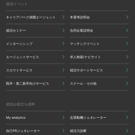
就活イベント
キャリアパーク就職エージェント
本選考説明会
就活セミナー
合同企業説明会
インターンシップ
マッチングイベント
エージェントサービス
求人検索/ナビサイト
スカウトサービス
就活サポートサービス
既卒・第二新卒向けサービス
スクール・その他
就活お役立ち資料
My analytics
志望動機ジェネレーター
自己PRジェネレーター
就活力診断