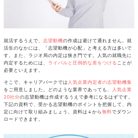
就活するうえで、
志望動機
の作成は避けて通れません。就
活生のなかには、「志望動機が心配」と考える方は多いで
す。また、ラジオ局の内定は狭き門です。人気の就職先に
内定するためには、
ライバルと圧倒的な差をつける
ことが
必要といえます。
そこで、キャリアパークでは
人気企業内定者の志望動機集
をご用意しました。どのような業界であっても、
人気企業
20社分
の志望動機は作成するうえで参考になるはずです。
下記の資料で、受かる志望動機のポイントを把握して、内
定に向けて取り組みましょう。資料は↓から
無料
でダウン
ロードできます。