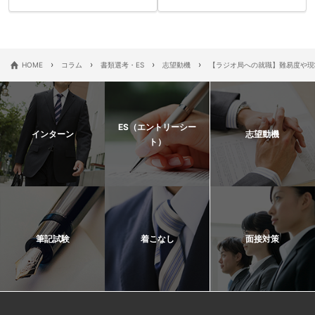
›
›
›
›
HOME
コラム
書類選考・ES
志望動機
【ラジオ局への就職】難易度や現
ES（エントリーシー
インターン
志望動機
ト）
筆記試験
着こなし
面接対策