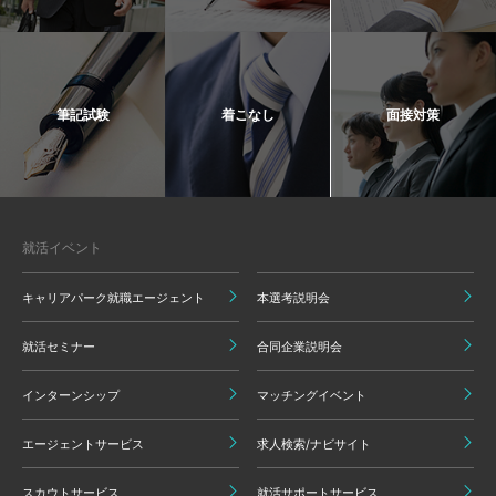
筆記試験
着こなし
面接対策
就活イベント
キャリアパーク就職エージェント
本選考説明会
就活セミナー
合同企業説明会
インターンシップ
マッチングイベント
エージェントサービス
求人検索/ナビサイト
スカウトサービス
就活サポートサービス