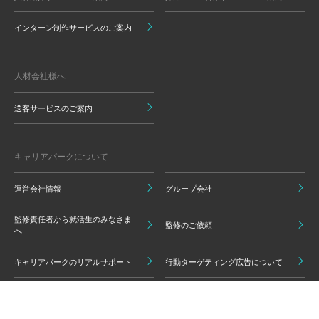
インターン制作サービスのご案内
人材会社様へ
送客サービスのご案内
キャリアパークについて
運営会社情報
グループ会社
監修責任者から就活生のみなさま
監修のご依頼
へ
キャリアパークのリアルサポート
行動ターゲティング広告について
プライバシーポリシー
ご利用いただく上での注意点