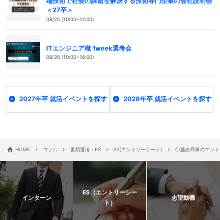
端技術で社会の課題を解決する技術専門企業の会社説明会
＜27卒＞
08/25 (10:00~12:00)
ITエンジニア職 1week選考会
08/20 (10:00~16:00)
2027年卒 就活イベントを探す
2028年卒 就活イベントを探す
›
›
›
›
HOME
コラム
書類選考・ES
ES(エントリーシート)
伊藤忠商事のエント
ES（エントリーシー
インターン
志望動機
ト）