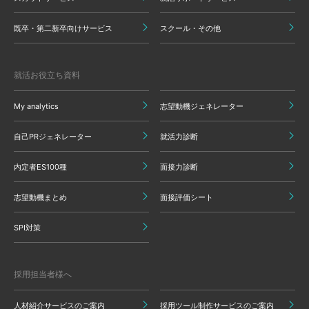
既卒・第二新卒向けサービス
スクール・その他
就活お役立ち資料
My analytics
志望動機ジェネレーター
自己PRジェネレーター
就活力診断
内定者ES100種
面接力診断
志望動機まとめ
面接評価シート
SPI対策
採用担当者様へ
人材紹介サービスのご案内
採用ツール制作サービスのご案内