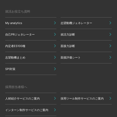
就活お役立ち資料
My analytics
志望動機ジェネレーター
自己PRジェネレーター
就活力診断
内定者ES100種
面接力診断
志望動機まとめ
面接評価シート
SPI対策
採用担当者様へ
人材紹介サービスのご案内
採用ツール制作サービスのご案内
インターン制作サービスのご案内