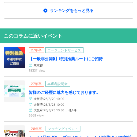
ランキングをもっと見る
このコラムに近いイベント
27年卒
エージェントサービス
【一般非公開🔒️】特別推薦ルートにご招待
東京都
18337 view
27年卒
本選考説明会
皆様のご経歴に魅力を感じております｡
大阪府:26/8/20 10:00
大阪府:26/8/25 10:00
大阪府:26/8/25 13:30 … 他4件
3668 view
28年卒
マッチングイベント