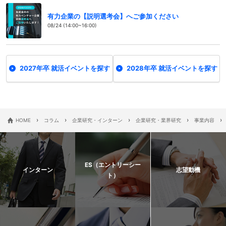
有力企業の【説明選考会】へご参加ください
08/24 (14:00~16:00)
2027年卒 就活イベントを探す
2028年卒 就活イベントを探す
›
›
›
›
›
HOME
コラム
企業研究・インターン
企業研究・業界研究
事業内容
ES（エントリーシー
インターン
志望動機
ト）