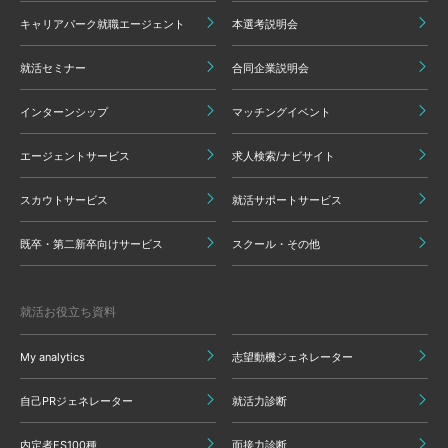
キャリアパーク就職エージェント
本選考説明会
就活セミナー
合同企業説明会
インターンシップ
マッチングイベント
エージェントサービス
求人検索/ナビサイト
スカウトサービス
就活サポートサービス
既卒・第二新卒向けサービス
スクール・その他
就活お役立ち資料
My analytics
志望動機ジェネレーター
自己PRジェネレーター
就活力診断
内定者ES100種
面接力診断