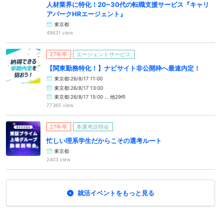
人材業界に特化！20~30代の転職支援サービス『キャリ
アパークHRエージェント』
東京都
49631 view
27年卒
エージェントサービス
【関東勤務特化！】ナビサイト非公開枠へ最速内定！
東京都:26/8/17 11:00
東京都:26/8/17 13:00
東京都:26/8/17 15:00 … 他29件
77365 view
27年卒
本選考説明会
忙しい理系学生だからこその選考ルート
東京都
2403 view
就活イベントをもっと見る