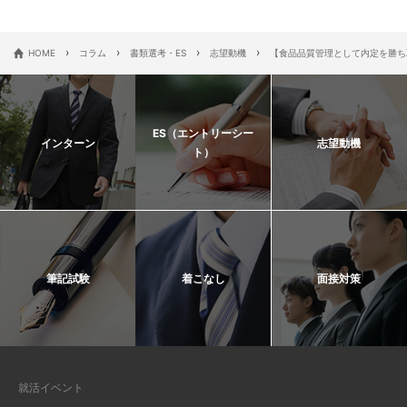
›
›
›
›
HOME
コラム
書類選考・ES
志望動機
【食品品質管理として内定を勝ち
ES（エントリーシー
インターン
志望動機
ト）
筆記試験
着こなし
面接対策
就活イベント