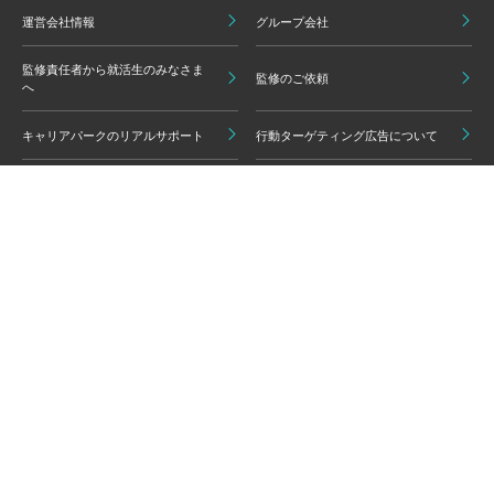
運営会社情報
グループ会社
監修責任者から就活生のみなさま
監修のご依頼
へ
キャリアパークのリアルサポート
行動ターゲティング広告について
プライバシーポリシー
ご利用いただく上での注意点
情報の信頼性担保に向けた編集方
グループ会員利用規約
針
キャリアパーク利用規約
広告掲載基準
免責事項・知的財産権
情報セキュリティポリシー
外部サービスの利用について
反社会的勢力排除ポリシー
コンプライアンスポリシー
カスタマーハラスメントポリシー
よくある質問 / お問い合わせ