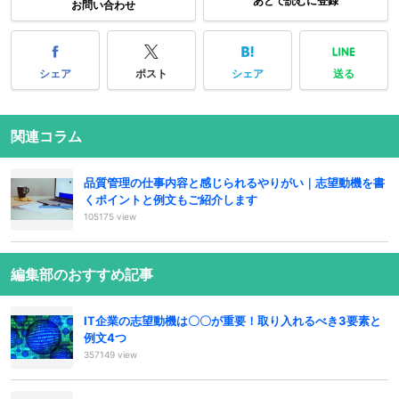
あとで読むに登録
お問い合わせ
シェア
ポスト
シェア
送る
関連コラム
品質管理の仕事内容と感じられるやりがい｜志望動機を書
くポイントと例文もご紹介します
105175 view
編集部のおすすめ記事
IT企業の志望動機は〇〇が重要！取り入れるべき3要素と
例文4つ
357149 view