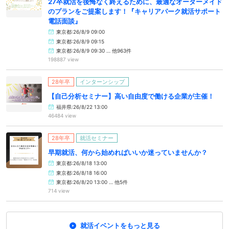
27卒就活を後悔なく終えるために、最適なオーダーメイド
のプランをご提案します！『キャリアパーク就活サポート
電話面談』
東京都:26/8/9 09:00
東京都:26/8/9 09:15
東京都:26/8/9 09:30 … 他963件
198887 view
28年卒
インターンシップ
【自己分析セミナー】高い自由度で働ける企業が主催！
福井県:26/8/22 13:00
46484 view
28年卒
就活セミナー
早期就活、何から始めればいいか迷っていませんか？
東京都:26/8/18 13:00
東京都:26/8/18 16:00
東京都:26/8/20 13:00 … 他5件
714 view
就活イベントをもっと見る