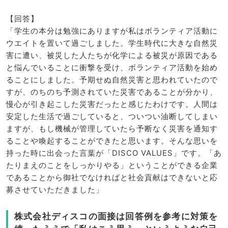
【回答】
「学生の本分は勉強にありますが私はボランティア活動に
ウエイトを置いて過ごしました。学生時代に大きな自然災
害に遭い、被災した人たちが化学による被災が原因である
と悩んでいることに衝撃を受け、ボランティア活動を始め
ることにしました。予期せぬ自然災害と思われていたので
すが、のちのち予測されていた災害であることが分かり、
慢心が引き起こした災害だったと感じたわけです。人間は
安定した生活で過ごしていると、ついつい油断してしまい
ますが、もし機械が管理していたら予断なく災害を通知す
ることや喚起することができたと思います。そんな思いを
持った時に出会った言葉が「DISCO VALUES」です。「あ
たりまえのことをしっかりやる」ということができる企業
であることから御社でなければと社会貢献はできないと応
募させていただきました」
株式会社ディスコの面接は回答例を参考に対策を