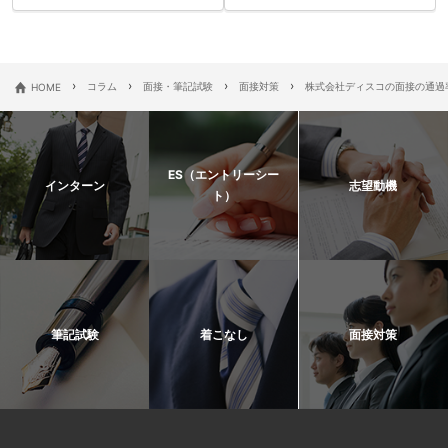
›
›
›
›
HOME
コラム
面接・筆記試験
面接対策
株式会社ディスコの面接の通過率
ES（エントリーシー
インターン
志望動機
ト）
筆記試験
着こなし
面接対策