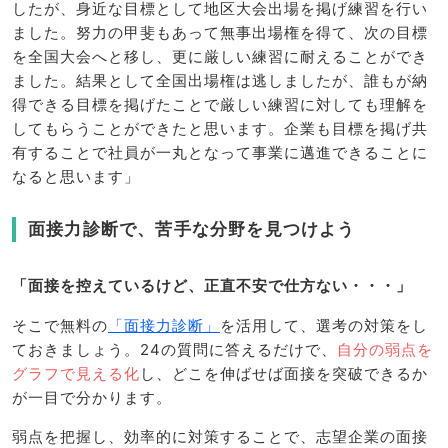
したが、身近な目標として地区大会出場を掲げ練習を行い
ました。努力の甲斐もあって無事出場権を得て、次の目標
を全国大会へと移し、更に厳しい練習に耐えることができ
ました。結果として全国出場権は逃しましたが、誰もが納
得できる目標を掲げたことで厳しい練習に対しても理解を
してもらうことができたと思います。企業も目標を掲げ共
有することで社員が一丸となって事業に邁進できることに
なると思います」
面接力診断で、苦手な分野を見つけよう
「面接を控えているけど、正直不安で仕方ない・・・」
そこで無料の
「面接力診断」
を活用して、選考の対策をし
ておきましょう。24の質問に答えるだけで、
自分の弱点を
グラフで見える化
し、どこを伸ばせば面接を突破できるか
が一目で分かります。
弱点を把握し、効率的に対策することで、志望企業の面接