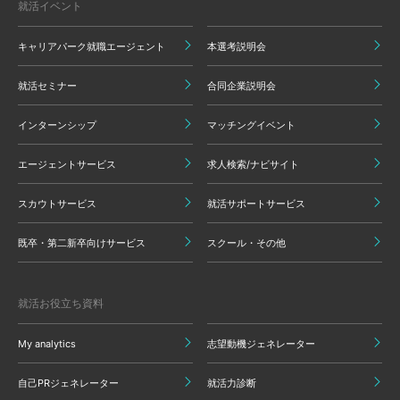
就活イベント
キャリアパーク就職エージェント
本選考説明会
就活セミナー
合同企業説明会
インターンシップ
マッチングイベント
エージェントサービス
求人検索/ナビサイト
スカウトサービス
就活サポートサービス
既卒・第二新卒向けサービス
スクール・その他
就活お役立ち資料
My analytics
志望動機ジェネレーター
自己PRジェネレーター
就活力診断