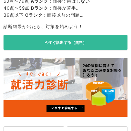
60点〜79点
Aランク
: 面接で損はしない
40点〜59点
Bランク
: 面接が苦手…
39点以下
Cランク
: 面接以前の問題…
診断結果が出たら、対策を始めよう！
今すぐ診断する（無料）