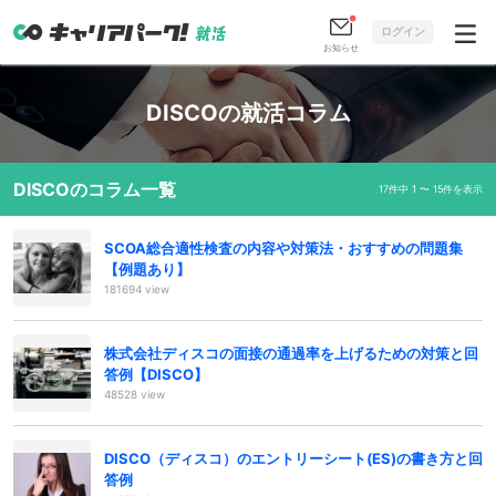
ログイン
お知らせ
DISCOの就活コラム
DISCOのコラム一覧
17件中 1 〜 15件を表示
SCOA総合適性検査の内容や対策法・おすすめの問題集
【例題あり】
181694 view
株式会社ディスコの面接の通過率を上げるための対策と回
答例【DISCO】
48528 view
DISCO（ディスコ）のエントリーシート(ES)の書き方と回
答例