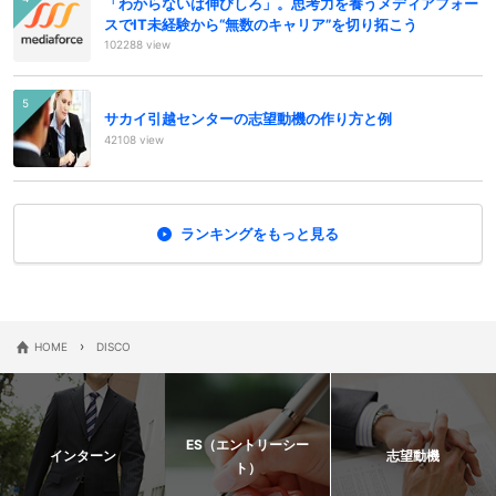
「わからないは伸びしろ」。思考力を養うメディアフォー
スでIT未経験から“無数のキャリア”を切り拓こう
102288 view
サカイ引越センターの志望動機の作り方と例
42108 view
ランキングをもっと見る
›
HOME
DISCO
ES（エントリーシー
インターン
志望動機
ト）