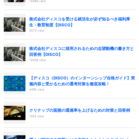
14486 view
株式会社ディスコを受ける就活生が必ず知るべき福利厚
生・教育制度【DISCO】
5075 view
株式会社ディスコに採用されるための志望動機の書き方と
回答例【DISCO】
19408 view
【ディスコ（DISCO）のインターンシップ合格ガイド】実
施内容と受かるための選考対策を徹底攻略！
4495 view
クリナップの面接の通過率を上げるための対策と回答例
7454 view