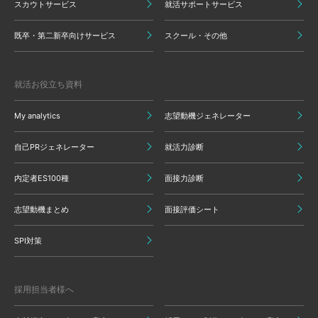
スカウトサービス
就活サポートサービス
既卒・第二新卒向けサービス
スクール・その他
就活お役立ち資料
My analytics
志望動機ジェネレーター
自己PRジェネレーター
就活力診断
内定者ES100種
面接力診断
志望動機まとめ
面接評価シート
SPI対策
採用担当者様へ