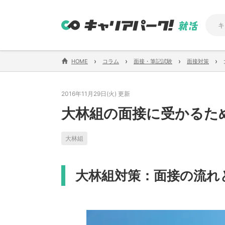
›
›
›
›
HOME
コラム
面接・筆記試験
面接対策
2016年11月29日(火) 更新
大林組の面接に受かるた
大林組
大林組対策：面接の流れ