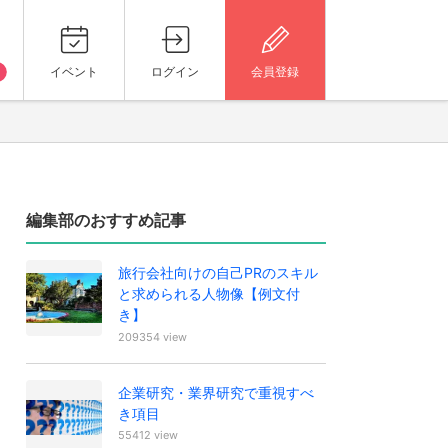
イベント
ログイン
会員登録
編集部のおすすめ記事
旅行会社向けの自己PRのスキル
と求められる人物像【例文付
き】
209354 view
企業研究・業界研究で重視すべ
き項目
55412 view