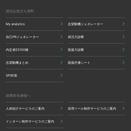
就活お役立ち資料
My analytics
志望動機ジェネレーター
自己PRジェネレーター
就活力診断
内定者ES100種
面接力診断
志望動機まとめ
面接評価シート
SPI対策
採用担当者様へ
人材紹介サービスのご案内
採用ツール制作サービスのご案内
インターン制作サービスのご案内