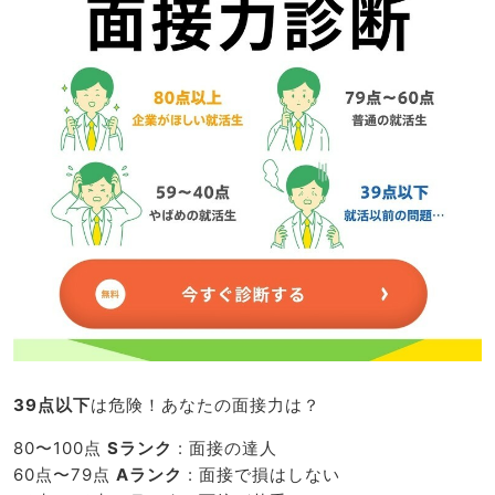
39点以下
は危険！あなたの面接力は？
80〜100点
Sランク
: 面接の達人
60点〜79点
Aランク
: 面接で損はしない