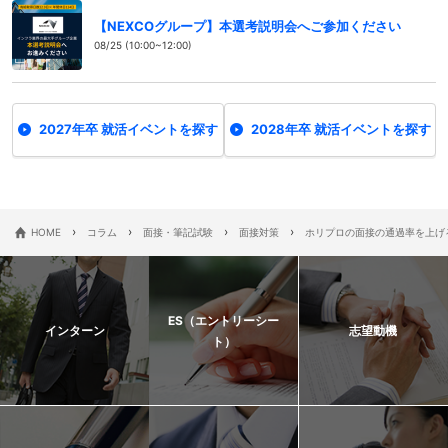
【NEXCOグループ】本選考説明会へご参加ください
08/25 (10:00~12:00)
2027年卒 就活イベントを探す
2028年卒 就活イベントを探す
›
›
›
›
HOME
コラム
面接・筆記試験
面接対策
ホリプロの面接の通過率を上げ
ES（エントリーシー
インターン
志望動機
ト）