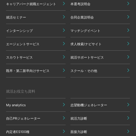
キャリアパーク就職エージェント
本選考説明会
就活セミナー
合同企業説明会
インターンシップ
マッチングイベント
エージェントサービス
求人検索/ナビサイト
スカウトサービス
就活サポートサービス
既卒・第二新卒向けサービス
スクール・その他
就活お役立ち資料
My analytics
志望動機ジェネレーター
自己PRジェネレーター
就活力診断
内定者ES100種
面接力診断