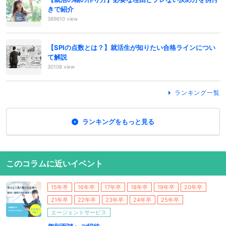
きで紹介
389610 view
【SPIの点数とは？】就活生が知りたい合格ラインについ
て解説
30108 view
ランキング一覧
ランキングをもっと見る
このコラムに近いイベント
15年卒
16年卒
17年卒
18年卒
19年卒
20年卒
21年卒
22年卒
23年卒
24年卒
25年卒
エージェントサービス