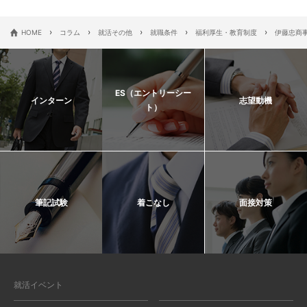
›
›
›
›
›
HOME
コラム
就活その他
就職条件
福利厚生・教育制度
伊藤忠商
ES（エントリーシー
インターン
志望動機
ト）
筆記試験
着こなし
面接対策
就活イベント