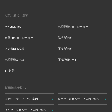
就活お役立ち資料
My analytics
志望動機ジェネレーター
自己PRジェネレーター
就活力診断
内定者ES100種
面接力診断
志望動機まとめ
面接評価シート
SPI対策
採用担当者様へ
人材紹介サービスのご案内
採用ツール制作サービスのご案内
インターン制作サービスのご案内