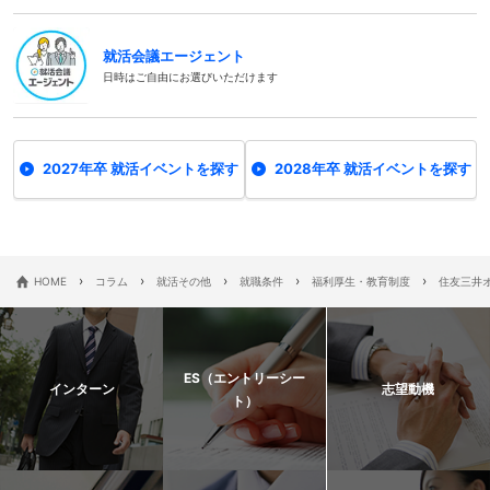
就活会議エージェント
日時はご自由にお選びいただけます
2027年卒 就活イベントを探す
2028年卒 就活イベントを探す
›
›
›
›
›
HOME
コラム
就活その他
就職条件
福利厚生・教育制度
住友三井
ES（エントリーシー
インターン
志望動機
ト）