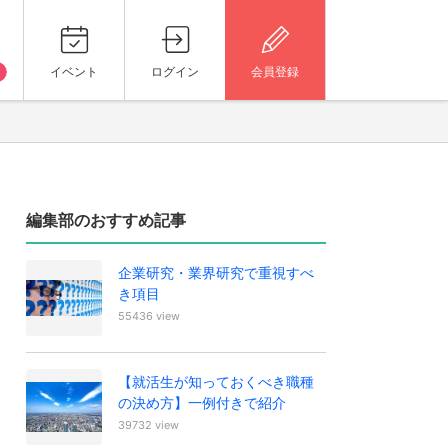
イベント
ログイン
会員登録
編集部のおすすめ記事
企業研究・業界研究で重視すべ
き項目
55436 view
【就活生が知っておくべき職種
の決め方】一例付きで紹介
39732 view