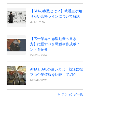
【SPIの点数とは？】就活生が知
りたい合格ラインについて解説
30108 view
【広告業界の志望動機の書き
方】把握すべき職種や作成ポイ
ントを紹介
276257 view
ANAとJALの違いとは｜就活に役
立つ企業情報を比較して紹介
511035 view
ランキング一覧