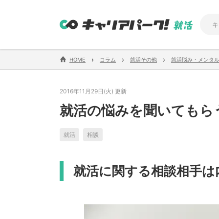
›
›
›
HOME
コラム
就活その他
就活悩み・メンタ
2016年11月29日(火) 更新
就活の悩みを聞いてもら
就活
相談
就活に関する相談相手は