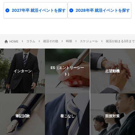
2027年卒 就活イベントを探す
2028年卒 就活イベントを探す
›
›
›
›
›
HOME
コラム
就活その他
時期
スケジュール
就活が始まる3月ま
ES（エントリーシー
インターン
志望動機
ト）
筆記試験
着こなし
面接対策