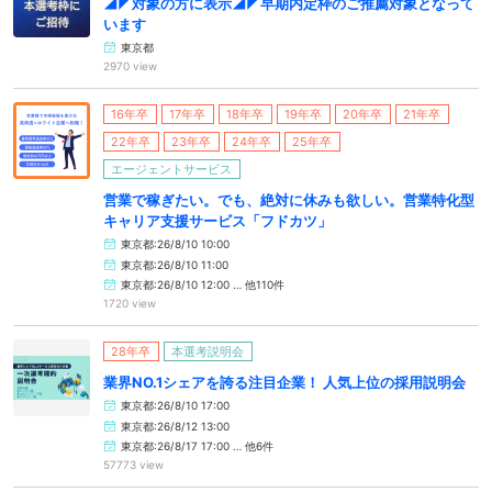
◢◤対象の方に表示◢◤早期内定枠のご推薦対象となって
います
東京都
2970 view
16年卒
17年卒
18年卒
19年卒
20年卒
21年卒
22年卒
23年卒
24年卒
25年卒
エージェントサービス
営業で稼ぎたい。でも、絶対に休みも欲しい。営業特化型
キャリア支援サービス「フドカツ」
東京都:26/8/10 10:00
東京都:26/8/10 11:00
東京都:26/8/10 12:00 … 他110件
1720 view
28年卒
本選考説明会
業界NO.1シェアを誇る注目企業！ 人気上位の採用説明会
東京都:26/8/10 17:00
東京都:26/8/12 13:00
東京都:26/8/17 17:00 … 他6件
57773 view