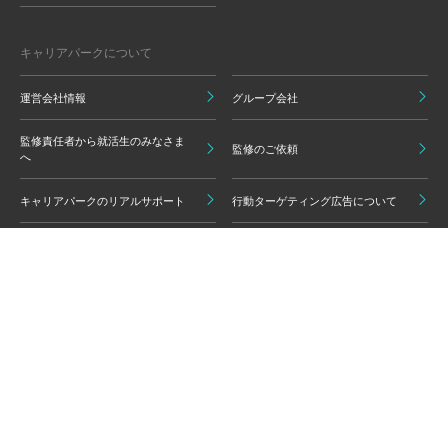
キャリアパークについて
運営会社情報
グループ会社
監修責任者から就活生のみなさま
監修のご依頼
へ
キャリアパークのリアルサポート
行動ターゲティング広告について
プライバシーポリシー
ご利用いただく上での注意点
情報の信頼性担保に向けた編集方
グループ会員利用規約
針
キャリアパーク利用規約
広告掲載基準
免責事項・知的財産権
情報セキュリティポリシー
外部サービスの利用について
反社会的勢力排除ポリシー