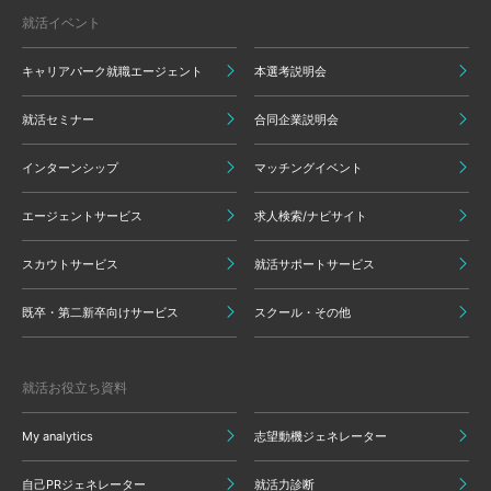
就活イベント
キャリアパーク就職エージェント
本選考説明会
就活セミナー
合同企業説明会
インターンシップ
マッチングイベント
エージェントサービス
求人検索/ナビサイト
スカウトサービス
就活サポートサービス
既卒・第二新卒向けサービス
スクール・その他
就活お役立ち資料
My analytics
志望動機ジェネレーター
自己PRジェネレーター
就活力診断