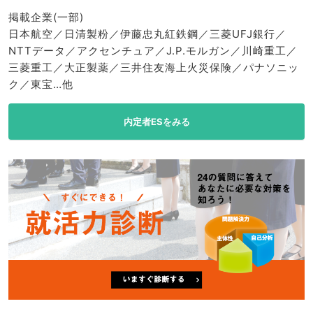
掲載企業(一部)
日本航空／日清製粉／伊藤忠丸紅鉄鋼／三菱UFJ銀行／
NTTデータ／アクセンチュア／J.P.モルガン／川崎重工／
三菱重工／大正製薬／三井住友海上火災保険／パナソニッ
ク／東宝…他
内定者ESをみる