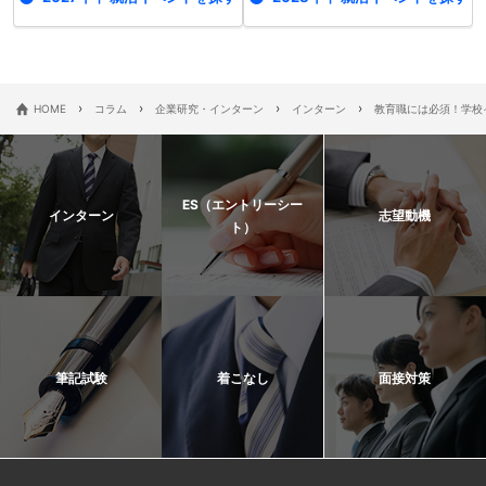
›
›
›
›
HOME
コラム
企業研究・インターン
インターン
教育職には必須！学校
ES（エントリーシー
インターン
志望動機
ト）
筆記試験
着こなし
面接対策