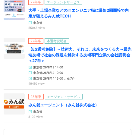
27年卒
エージェントサービス
大手・上場企業などのITエンジニア職に最短2回面接で内
定が狙えるみん就TECH
東京都
55047 view
27年卒
本選考説明会
【ES選考免除】～技術力。それは、未来をつくる力～最先
端技術で社会の課題を解決する技術専門企業の会社説明会
＜27卒＞
東京都:26/8/13 14:00
東京都:26/8/14 10:00
東京都:26/8/14 16:00 … 他7件
49410 view
28年卒
エージェントサービス
みん就エージェント（みん就株式会社）
東京都
8102 view