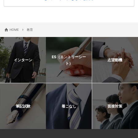
›
HOME
教育
ES（エントリーシー
インターン
志望動機
ト）
筆記試験
着こなし
面接対策