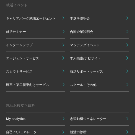
就活イベント
キャリアパーク就職エージェント
本選考説明会
就活セミナー
合同企業説明会
インターンシップ
マッチングイベント
エージェントサービス
求人検索/ナビサイト
スカウトサービス
就活サポートサービス
既卒・第二新卒向けサービス
スクール・その他
就活お役立ち資料
My analytics
志望動機ジェネレーター
自己PRジェネレーター
就活力診断