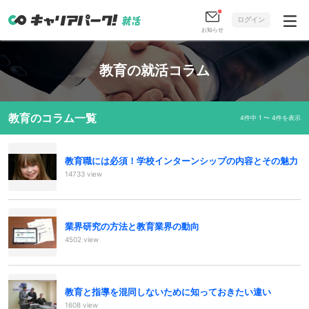
ログイン
お知らせ
教育の就活コラム
教育のコラム一覧
4件中 1 〜 4件を表示
教育職には必須！学校インターンシップの内容とその魅力
14733 view
業界研究の方法と教育業界の動向
4502 view
教育と指導を混同しないために知っておきたい違い
1608 view