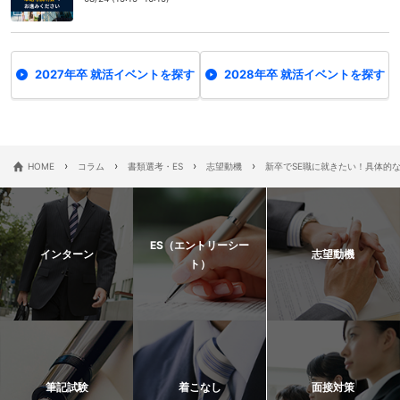
2027年卒 就活イベントを探す
2028年卒 就活イベントを探す
›
›
›
›
HOME
コラム
書類選考・ES
志望動機
新卒でSE職に就きたい！具体的
ES（エントリーシー
インターン
志望動機
ト）
筆記試験
着こなし
面接対策