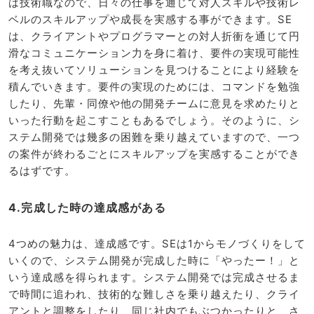
は技術職なので、日々の仕事を通じて対人スキルや技術レ
ベルのスキルアップや成長を実感する事ができます。SE
は、クライアントやプログラマーとの対人折衝を通じて円
滑なコミュニケーション力を身に着け、要件の実現可能性
を考え抜いてソリューションを見つけることにより経験を
積んでいきます。要件の実現のためには、コマンドを勉強
したり、先輩・同僚や他の開発チームに意見を求めたりと
いった行動を起こすこともあるでしょう。そのように、シ
ステム開発では幾多の困難を乗り越えていますので、一つ
の案件が終わるごとにスキルアップを実感することができ
るはずです。
4.完成した時の達成感がある
4つめの魅力は、達成感です。SEは1からモノづくりをして
いくので、システム開発が完成した時に「やったー！」と
いう達成感を得られます。システム開発では完成させるま
で時間に追われ、技術的な難しさを乗り越えたり、クライ
アントと調整をしたり、同じ社内でもぶつかったりと、さ