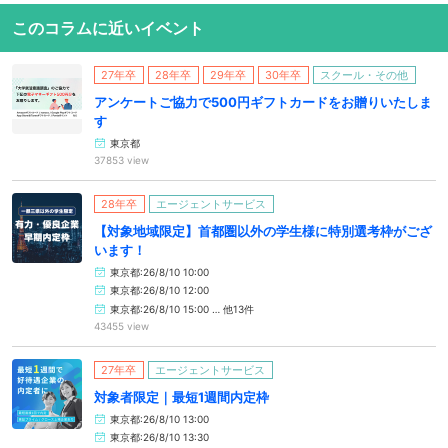
このコラムに近いイベント
27年卒
28年卒
29年卒
30年卒
スクール・その他
アンケートご協力で500円ギフトカードをお贈りいたしま
す
東京都
37853 view
28年卒
エージェントサービス
【対象地域限定】首都圏以外の学生様に特別選考枠がござ
います！
東京都:26/8/10 10:00
東京都:26/8/10 12:00
東京都:26/8/10 15:00 … 他13件
43455 view
27年卒
エージェントサービス
対象者限定｜最短1週間内定枠
東京都:26/8/10 13:00
東京都:26/8/10 13:30