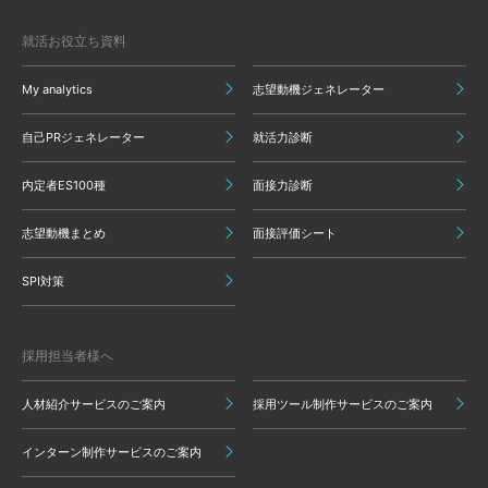
就活お役立ち資料
My analytics
志望動機ジェネレーター
自己PRジェネレーター
就活力診断
内定者ES100種
面接力診断
志望動機まとめ
面接評価シート
SPI対策
採用担当者様へ
人材紹介サービスのご案内
採用ツール制作サービスのご案内
インターン制作サービスのご案内