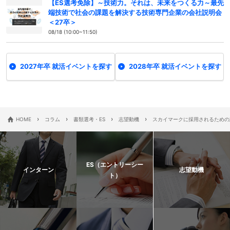
【ES選考免除】～技術力。それは、未来をつくる力～最先
端技術で社会の課題を解決する技術専門企業の会社説明会
＜27卒＞
08/18 (10:00~11:50)
2027年卒 就活イベントを探す
2028年卒 就活イベントを探す
›
›
›
›
HOME
コラム
書類選考・ES
志望動機
スカイマークに採用されるための
ES（エントリーシー
インターン
志望動機
ト）