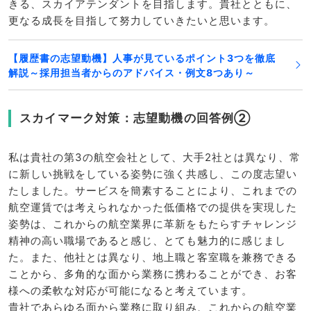
きる、スカイアテンダントを目指します。貴社とともに、
更なる成長を目指して努力していきたいと思います。
【履歴書の志望動機】人事が見ているポイント3つを徹底
解説～採用担当者からのアドバイス・例文8つあり～
スカイマーク対策：志望動機の回答例②
私は貴社の第3の航空会社として、大手2社とは異なり、常
に新しい挑戦をしている姿勢に強く共感し、この度志望い
たしました。サービスを簡素することにより、これまでの
航空運賃では考えられなかった低価格での提供を実現した
姿勢は、これからの航空業界に革新をもたらすチャレンジ
精神の高い職場であると感じ、とても魅力的に感じまし
た。また、他社とは異なり、地上職と客室職を兼務できる
ことから、多角的な面から業務に携わることができ、お客
様への柔軟な対応が可能になると考えています。
貴社であらゆる面から業務に取り組み、これからの航空業