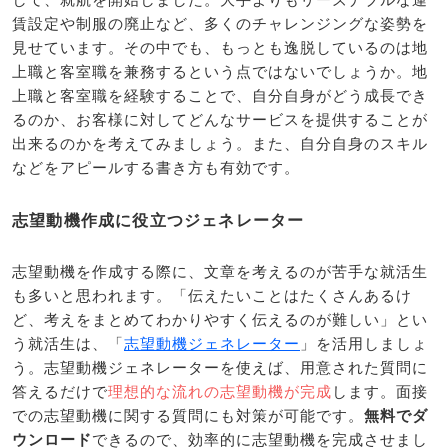
賃設定や制服の廃止など、多くのチャレンジングな姿勢を
見せています。その中でも、もっとも逸脱しているのは地
上職と客室職を兼務するという点ではないでしょうか。地
上職と客室職を経験することで、自分自身がどう成長でき
るのか、お客様に対してどんなサービスを提供することが
出来るのかを考えてみましょう。また、自分自身のスキル
などをアピールする書き方も有効です。
志望動機作成に役立つジェネレーター
志望動機を作成する際に、文章を考えるのが苦手な就活生
も多いと思われます。「伝えたいことはたくさんあるけ
ど、考えをまとめてわかりやすく伝えるのが難しい」とい
う就活生は、「
志望動機ジェネレーター
」を活用しましょ
う。志望動機ジェネレーターを使えば、用意された質問に
答えるだけで
理想的な流れの志望動機が完成
します。面接
での志望動機に関する質問にも対策が可能です。
無料でダ
ウンロード
できるので、効率的に志望動機を完成させまし