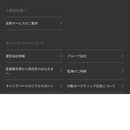
人材会社様へ
送客サービスのご案内
キャリアパークについて
運営会社情報
グループ会社
監修責任者から就活生のみなさま
監修のご依頼
へ
キャリアパークのリアルサポート
行動ターゲティング広告について
プライバシーポリシー
ご利用いただく上での注意点
情報の信頼性担保に向けた編集方
グループ会員利用規約
針
キャリアパーク利用規約
広告掲載基準