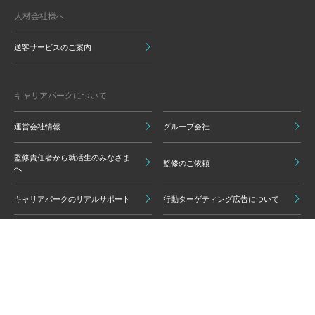
人材会社様へ
送客サービスのご案内
キャリアパークについて
運営会社情報
グループ会社
監修責任者から就活生のみなさま
監修のご依頼
へ
キャリアパークのリアルサポート
行動ターゲティング広告について
プライバシーポリシー
ご利用いただく上での注意点
情報の信頼性担保に向けた編集方
グループ会員利用規約
針
キャリアパーク利用規約
広告掲載基準