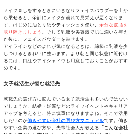
メイク直しをするときにいきなりフェイスパウダーを上か
ら乗せると、余計にメイクが崩れて見栄えが悪くなりま
す。はじめに油とり紙やティッシュを使い、
余分な皮脂を
取り除きましょう
。そして乳液や美容液で肌に潤いを与え
た後に、フェイスパウダーを乗せます。
アイラインなどのよれが気になるときは、綿棒に乳液を少
しつけるときれいに整います。より朝と同じ状態に近付け
るには、口紅やアイシャドウも用意しておくことがおすす
めです。
女子就活生が悩む就活先
就職先の選び方に悩んでいる女子就活生も多いのではない
でしょうか。結婚・妊娠などのライフイベントやキャリア
アップを考えると、特に慎重になりますよね。そこで活用
したいのが
働きやすい会社の選び方マニュアル
です。働き
やすい企業の選び方や、先輩社会人が教える
「こんな会社