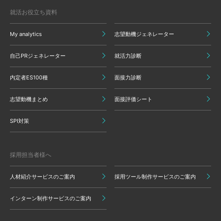
就活お役立ち資料
My analytics
志望動機ジェネレーター
自己PRジェネレーター
就活力診断
内定者ES100種
面接力診断
志望動機まとめ
面接評価シート
SPI対策
採用担当者様へ
人材紹介サービスのご案内
採用ツール制作サービスのご案内
インターン制作サービスのご案内