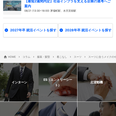
【最短2週間内定】社会インフラを支える企業の選考へご
案内
08/21 (13:30~16:00) 茅場町駅、水天宮前駅
2027年卒 就活イベントを探す
2028年卒 就活イベントを探す
›
›
›
›
›
HOME
コラム
服装・髪型
着こなし
スーツ
スーツに合うメイクの
ES（エントリーシー
インターン
志望動機
ト）