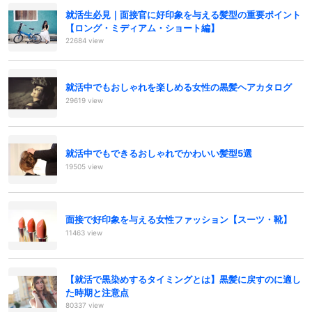
就活生必見｜面接官に好印象を与える髪型の重要ポイント
【ロング・ミディアム・ショート編】
22684 view
就活中でもおしゃれを楽しめる女性の黒髪ヘアカタログ
29619 view
就活中でもできるおしゃれでかわいい髪型5選
19505 view
面接で好印象を与える女性ファッション【スーツ・靴】
11463 view
【就活で黒染めするタイミングとは】黒髪に戻すのに適し
た時期と注意点
80337 view