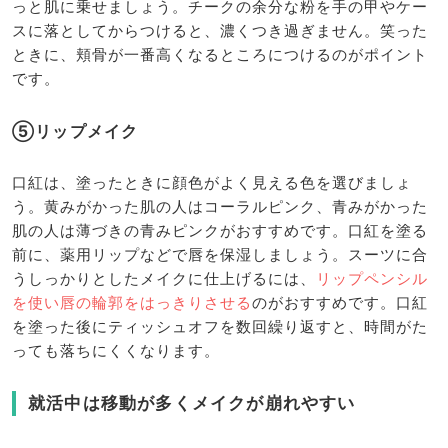
っと肌に乗せましょう。チークの余分な粉を手の甲やケー
スに落としてからつけると、濃くつき過ぎません。笑った
ときに、頬骨が一番高くなるところにつけるのがポイント
です。
⑤リップメイク
口紅は、塗ったときに顔色がよく見える色を選びましょ
う。黄みがかった肌の人はコーラルピンク、青みがかった
肌の人は薄づきの青みピンクがおすすめです。口紅を塗る
前に、薬用リップなどで唇を保湿しましょう。スーツに合
うしっかりとしたメイクに仕上げるには、
リップペンシル
を使い唇の輪郭をはっきりさせる
のがおすすめです。口紅
を塗った後にティッシュオフを数回繰り返すと、時間がた
っても落ちにくくなります。
就活中は移動が多くメイクが崩れやすい