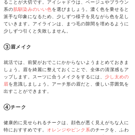
ることが大切です。アイシャドウは、ベージュやブラウン
系の
肌馴染みのいい色
を選びましょう。濃く色を乗せると
派手な印象になるため、少しずつ様子を見ながら色を足し
ていきます。アイラインは、まつ毛の隙間を埋めるように
少しずつ引くと失敗しません。
③眉メイク
就活では、前髪がおでこにかからないようまとめておきま
しょう。眉を綺麗に整えておくことで、全体の清潔感もア
ップします。スーツに合うメイクをするには、
少し太めの
眉
を意識しましょう。アーチ形の眉だと、優しい雰囲気を
出すことができます。
④チーク
健康的に見せられるチークは、顔色が悪く見えがちな人に
特におすすめです。
オレンジやピンク系
のチークを、ふわ