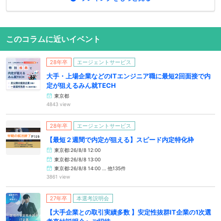
このコラムに近いイベント
28年卒
エージェントサービス
大手・上場企業などのITエンジニア職に最短2回面接で内
定が狙えるみん就TECH
東京都
4843 view
28年卒
エージェントサービス
【最短２週間で内定が狙える】スピード内定特化枠
東京都:26/8/8 12:00
東京都:26/8/8 13:00
東京都:26/8/8 14:00 … 他135件
3861 view
27年卒
本選考説明会
【大手企業との取引実績多数 】安定性抜群IT企業の1次選