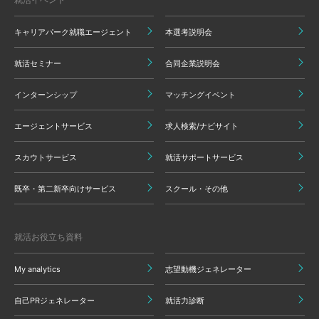
キャリアパーク就職エージェント
本選考説明会
就活セミナー
合同企業説明会
インターンシップ
マッチングイベント
エージェントサービス
求人検索/ナビサイト
スカウトサービス
就活サポートサービス
既卒・第二新卒向けサービス
スクール・その他
就活お役立ち資料
My analytics
志望動機ジェネレーター
自己PRジェネレーター
就活力診断