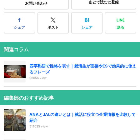
あとで読むに登録
お問い合わせ
シェア
ポスト
シェア
送る
関連コラム
四字熟語で性格を表す｜就活生が面接やESで効果的に使え
るフレーズ
96056 view
編集部のおすすめ記事
ANAとJALの違いとは｜就活に役立つ企業情報を比較して
紹介
511035 view