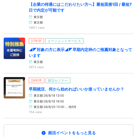
【企業の待遇にはこだわりたい方へ】最短面接1回 / 最短7
日で内定が可能です
東京都
東京都
14611 view
27年卒
エージェントサービス
◢◤対象の方に表示◢◤早期内定枠のご推薦対象となって
います
東京都
2973 view
28年卒
就活セミナー
早期就活、何から始めればいいか迷っていませんか？
東京都:26/8/18 13:00
東京都:26/8/18 16:00
東京都:26/8/20 13:00 … 他5件
754 view
就活イベントをもっと見る