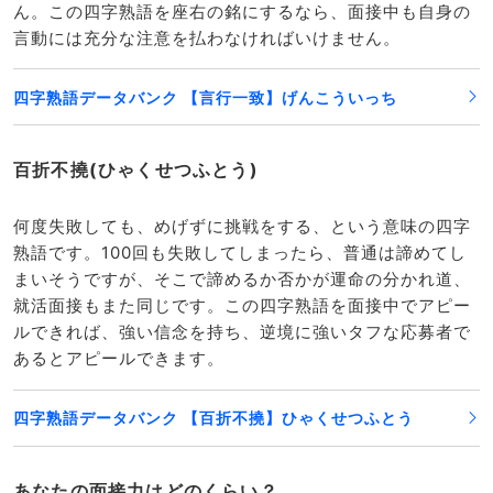
ん。この四字熟語を座右の銘にするなら、面接中も自身の
言動には充分な注意を払わなければいけません。
四字熟語データバンク 【言行一致】げんこういっち
百折不撓(ひゃくせつふとう)
何度失敗しても、めげずに挑戦をする、という意味の四字
熟語です。100回も失敗してしまったら、普通は諦めてし
まいそうですが、そこで諦めるか否かが運命の分かれ道、
就活面接もまた同じです。この四字熟語を面接中でアピー
ルできれば、強い信念を持ち、逆境に強いタフな応募者で
あるとアピールできます。
四字熟語データバンク 【百折不撓】ひゃくせつふとう
あなたの面接力はどのくらい？