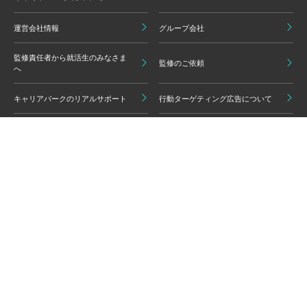
運営会社情報
グループ会社
監修責任者から就活生のみなさま
監修のご依頼
へ
キャリアパークのリアルサポート
行動ターゲティング広告について
プライバシーポリシー
ご利用いただく上での注意点
情報の信頼性担保に向けた編集方
グループ会員利用規約
針
キャリアパーク利用規約
広告掲載基準
免責事項・知的財産権
情報セキュリティポリシー
外部サービスの利用について
反社会的勢力排除ポリシー
コンプライアンスポリシー
カスタマーハラスメントポリシー