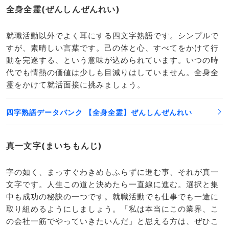
全身全霊(ぜんしんぜんれい)
就職活動以外でよく耳にする四文字熟語です。シンプルで
すが、素晴しい言葉です。己の体と心、すべてをかけて行
動を完遂する、という意味が込められています。いつの時
代でも情熱の価値は少しも目減りはしていません。全身全
霊をかけて就活面接に挑みましょう。
四字熟語データバンク 【全身全霊】ぜんしんぜんれい
真一文字(まいちもんじ)
字の如く、まっすぐわきめもふらずに進む事、それが真一
文字です。人生この道と決めたら一直線に進む。選択と集
中も成功の秘訣の一つです。就職活動でも仕事でも一途に
取り組めるようにしましょう。「私は本当にこの業界、こ
の会社一筋でやっていきたいんだ」と思える方は、ぜひこ