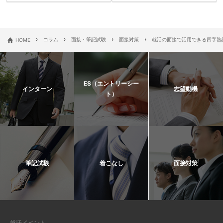
›
›
›
›
HOME
コラム
面接・筆記試験
面接対策
就活の面接で活用できる四字熟
ES（エントリーシー
インターン
志望動機
ト）
筆記試験
着こなし
面接対策
就活イベント